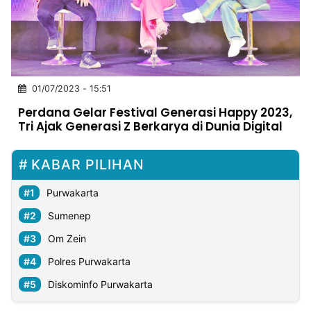
MULTIMEDIA
INDONESIA
Partner
01/07/2023 - 15:51
Insight
Suara
Lens
Daily
Jalan
Idealita
Kita
Radar
Seedbacklink
Perdana Gelar Festival Generasi Happy 2023,
NTB
Time
IDN
Jogja
Rakyat
News
Notice
Baru
Tri Ajak Generasi Z Berkarya di Dunia Digital
Follow
Kabarbaru
KABAR PILIHAN
Purwakarta
Sumenep
Om Zein
Polres Purwakarta
Diskominfo Purwakarta