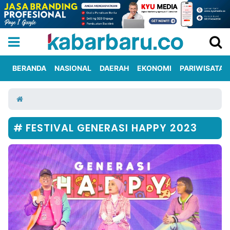
BERANDA
NASIONAL
DAERAH
EKONOMI
PARIWISATA
Informasi
KabarbaruTV
Kirim
Tentang
Iklan
Berita
Kami
FESTIVAL GENERASI HAPPY 2023
Berita
Nasional
International
Olahraga
Entertainment
Daerah
Pariwisata
Kuliner
Kolom
Network
PT
TREETAN