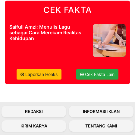
CEK FAKTA
©
Kabarbaru.co
-
2026
Saifull Amzi: Menulis Lagu
sebagai Cara Merekam Realitas
Kehidupan
PT.
Kabarbaru
Media
Holding
Laporkan Hoaks
Cek Fakta Lain
REDAKSI
INFORMASI IKLAN
KIRIM KARYA
TENTANG KAMI