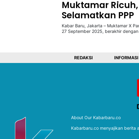
Muktamar Ricuh, 
Selamatkan PPP
©
Kabarbaru.co
Kabar Baru, Jakarta – Muktamar X Pa
-
27 September 2025, berakhir dengan
2026
PT.
Kabarbaru
Media
REDAKSI
INFORMASI
Holding
About Our Kabarbaru.co
Kabarbaru.co menyajikan berita ak