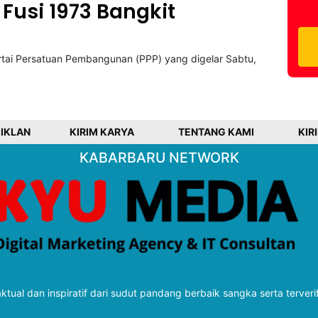
Fusi 1973 Bangkit
rtai Persatuan Pembangunan (PPP) yang digelar Sabtu,
 IKLAN
KIRIM KARYA
TENTANG KAMI
KIR
KABARBARU NETWORK
tual dan inspiratif dari sudut pandang berbaik sangka serta terveri