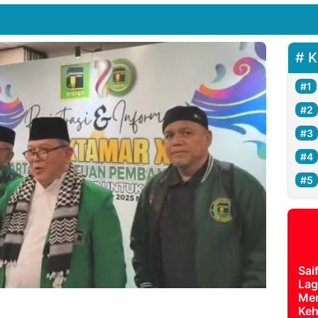
K
Sai
Lag
Mer
Keh