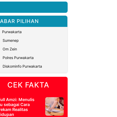
ABAR PILIHAN
Purwakarta
Sumenep
Om Zein
Polres Purwakarta
Diskominfo Purwakarta
CEK FAKTA
full Amzi: Menulis
u sebagai Cara
ekam Realitas
idupan