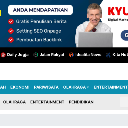
Daily Jogja
Jalan Rakyat
Idealita News
Kita Not
RAH
EKONOMI
PARIWISATA
OLAHRAGA
ENTERTAINMENT
OLAHRAGA
ENTERTAINMENT
PENDIDIKAN