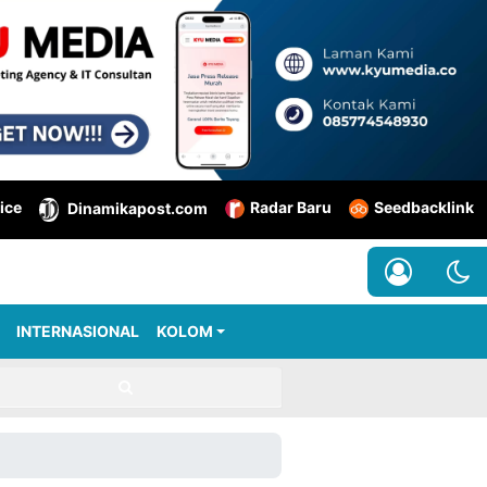
ice
Radar Baru
Seedbacklink
Dinamikapost.com
INTERNASIONAL
KOLOM