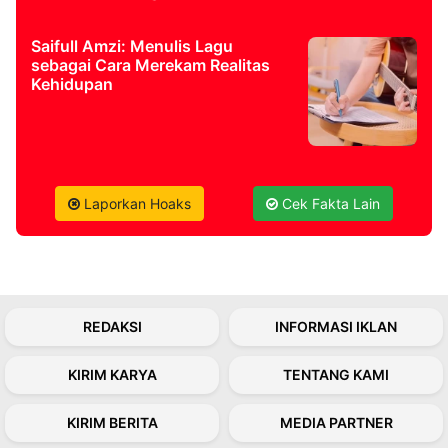
Saifull Amzi: Menulis Lagu
©
Kabarbaru.co
sebagai Cara Merekam Realitas
-
Kehidupan
2026
PT.
Kabarbaru
Media
Holding
Laporkan Hoaks
Cek Fakta Lain
REDAKSI
INFORMASI IKLAN
KIRIM KARYA
TENTANG KAMI
KIRIM BERITA
MEDIA PARTNER