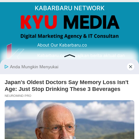
KABARBARU NETWORK
About Our Kabarbaru.co
Kabarbaru.co menyajikan berita aktual dan
inspiratif dari sudut pandang berbaik sangka
serta terverifikasi dari sumber yang tepat.
Follow Kabarbaru
Kabarbaru.co
Copyright © 2026. All rights reserved