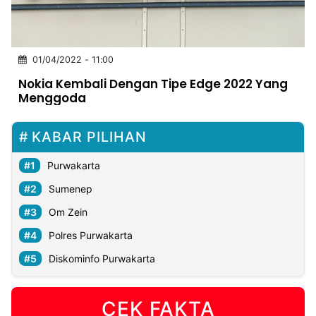
MULTIMEDIA
INDONESIA
01/04/2022 - 11:00
Partner
Nokia Kembali Dengan Tipe Edge 2022 Yang
Menggoda
Insight
Suara
Lens
Daily
Jalan
Idealita
Kita
Dinamikapost.com
Radar
Seedbacklink
NTB
Time
IDN
Jogja
Rakyat
News
Notice
Baru
KABAR PILIHAN
Follow
Kabarbaru
Purwakarta
Sumenep
Om Zein
Polres Purwakarta
Diskominfo Purwakarta
CEK FAKTA