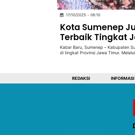
17/10/2025 - 06:10
©
Kabarbaru.co
Kota Sumenep Jua
-
2026
Terbaik Tingkat 
Kabar Baru, Sumenep – Kabupaten S
PT.
Kabarbaru
di tingkat Provinsi Jawa Timur. Melalu
Media
Holding
REDAKSI
INFORMASI