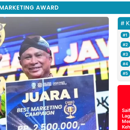
 MARKETING AWARD
K
Sai
Lag
Mer
Keh