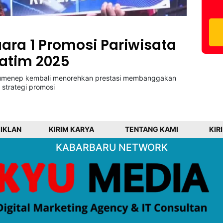
ra 1 Promosi Pariwisata
Jatim 2025
umenep kembali menorehkan prestasi membanggakan
i strategi promosi
 IKLAN
KIRIM KARYA
TENTANG KAMI
KIR
KABARBARU NETWORK