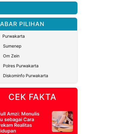
ABAR PILIHAN
Purwakarta
Sumenep
Om Zein
Polres Purwakarta
Diskominfo Purwakarta
CEK FAKTA
full Amzi: Menulis
u sebagai Cara
ekam Realitas
idupan