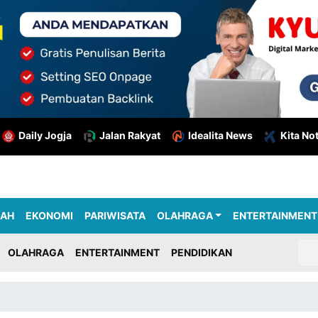
Daily Jogja
Jalan Rakyat
Idealita News
Kita No
RAH
EKONOMI
PARIWISATA
OLAHRAGA
ENTERTAINMENT
OLAHRAGA
ENTERTAINMENT
PENDIDIKAN