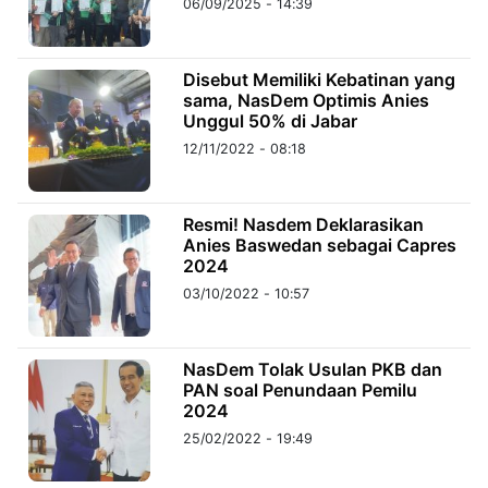
06/09/2025 - 14:39
©
Kabarbaru.co
Disebut Memiliki Kebatinan yang
-
2026
sama, NasDem Optimis Anies
Unggul 50% di Jabar
12/11/2022 - 08:18
PT.
Kabarbaru
Media
Holding
Resmi! Nasdem Deklarasikan
Anies Baswedan sebagai Capres
2024
03/10/2022 - 10:57
NasDem Tolak Usulan PKB dan
PAN soal Penundaan Pemilu
2024
25/02/2022 - 19:49