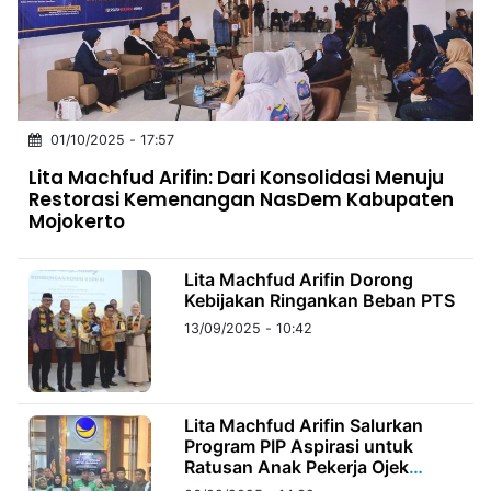
MULTIMEDIA
INDONESIA
Partner
01/10/2025 - 17:57
Insight
Suara
Lens
Daily
Jalan
Idealita
Kita
Dinamikapost.com
Radar
Seedbacklink
Lita Machfud Arifin: Dari Konsolidasi Menuju
NTB
Time
IDN
Jogja
Rakyat
News
Notice
Baru
Restorasi Kemenangan NasDem Kabupaten
Mojokerto
Follow
Kabarbaru
Lita Machfud Arifin Dorong
Kebijakan Ringankan Beban PTS
13/09/2025 - 10:42
Lita Machfud Arifin Salurkan
Program PIP Aspirasi untuk
Ratusan Anak Pekerja Ojek
Online di Sidoarjo