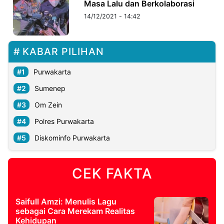
Masa Lalu dan Berkolaborasi
14/12/2021 - 14:42
KABAR PILIHAN
Purwakarta
Sumenep
Om Zein
Polres Purwakarta
Diskominfo Purwakarta
CEK FAKTA
Saifull Amzi: Menulis Lagu
sebagai Cara Merekam Realitas
Kehidupan