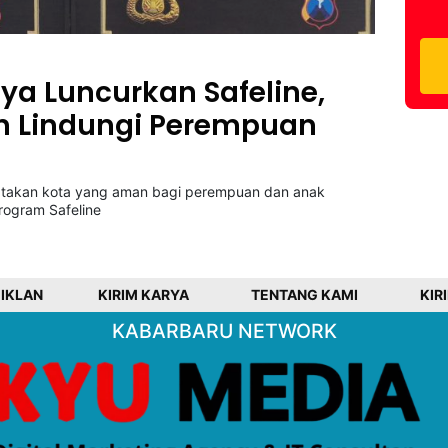
aya Luncurkan Safeline,
n Lindungi Perempuan
ptakan kota yang aman bagi perempuan dan anak
rogram Safeline
 IKLAN
KIRIM KARYA
TENTANG KAMI
KIR
KABARBARU NETWORK