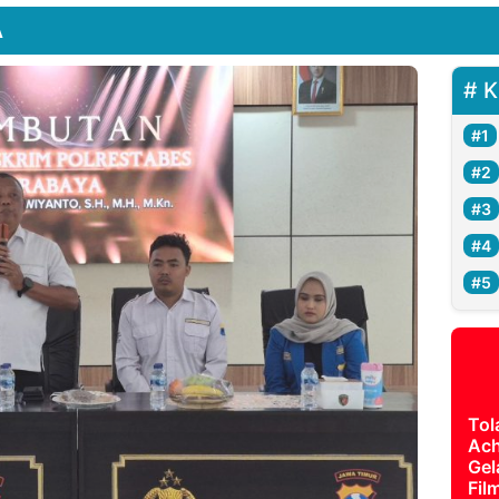
A
K
Tol
Ach
Gel
Fil