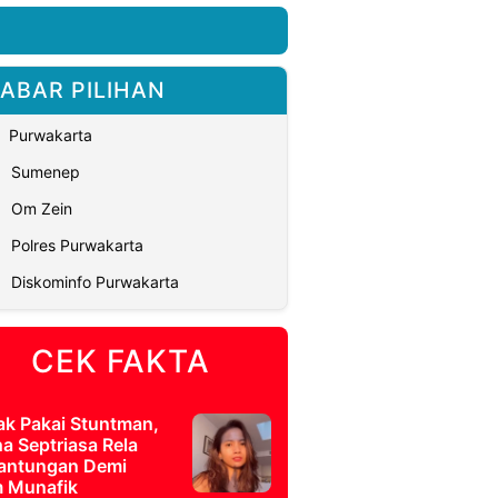
ABAR PILIHAN
Purwakarta
Sumenep
Om Zein
Polres Purwakarta
Diskominfo Purwakarta
CEK FAKTA
ak Pakai Stuntman,
a Septriasa Rela
antungan Demi
m Munafik