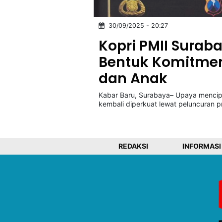
30/09/2025 - 20:27
©
Kabarbaru.co
Kopri PMII Surab
-
2026
Bentuk Komitme
dan Anak
PT.
Kabarbaru
Media
Kabar Baru, Surabaya– Upaya menci
Holding
kembali diperkuat lewat peluncuran p
REDAKSI
INFORMASI