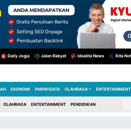
Daily Jogja
Jalan Rakyat
Idealita News
Kita No
RAH
EKONOMI
PARIWISATA
OLAHRAGA
ENTERTAINMENT
OLAHRAGA
ENTERTAINMENT
PENDIDIKAN