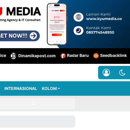
tice
Radar Baru
Seedbacklink
Dinamikapost.com
INTERNASIONAL
KOLOM