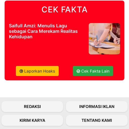
CEK FAKTA
©
Kabarbaru.co
-
2026
Saifull Amzi: Menulis Lagu
sebagai Cara Merekam Realitas
Kehidupan
PT.
Kabarbaru
Media
Holding
Laporkan Hoaks
Cek Fakta Lain
REDAKSI
INFORMASI IKLAN
KIRIM KARYA
TENTANG KAMI