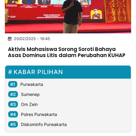
MULTIMEDIA
INDONESIA
Partner
20/02/2025 - 19:45
Insight
Suara
Lens
Daily
Jalan
Idealita
Kita
Dinamikapost.com
Radar
Seedbacklink
Aktivis Mahasiswa Sorong Soroti Bahaya
NTB
Time
IDN
Jogja
Rakyat
News
Notice
Baru
Asas Dominus Litis dalam Perubahan KUHAP
Follow
Kabarbaru
KABAR PILIHAN
Purwakarta
Sumenep
Om Zein
Polres Purwakarta
Diskominfo Purwakarta