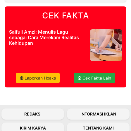
CEK FAKTA
©
Kabarbaru.co
-
2026
Saifull Amzi: Menulis Lagu
sebagai Cara Merekam Realitas
PT.
Kehidupan
Kabarbaru
Media
Holding
Laporkan Hoaks
Cek Fakta Lain
REDAKSI
INFORMASI IKLAN
KIRIM KARYA
TENTANG KAMI