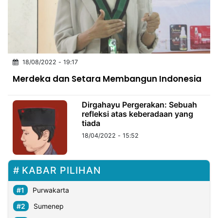
MULTIMEDIA
INDONESIA
Partner
18/08/2022 - 19:17
Insight
Suara
Lens
Daily
Jalan
Idealita
Kita
Dinamikapost.com
Radar
Seedbacklink
Merdeka dan Setara Membangun Indonesia
NTB
Time
IDN
Jogja
Rakyat
News
Notice
Baru
Dirgahayu Pergerakan: Sebuah
Follow
Kabarbaru
refleksi atas keberadaan yang
tiada
18/04/2022 - 15:52
KABAR PILIHAN
Purwakarta
Sumenep