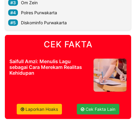
Om Zein
Polres Purwakarta
©
Kabarbaru.co
Diskominfo Purwakarta
-
2026
CEK FAKTA
PT.
Kabarbaru
Media
Holding
Saifull Amzi: Menulis Lagu
sebagai Cara Merekam Realitas
Kehidupan
Laporkan Hoaks
Cek Fakta Lain