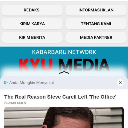
REDAKSI
INFORMASI IKLAN
KIRIM KARYA
TENTANG KAMI
KIRIM BERITA
MEDIA PARTNER
KABARBARU NETWORK
About Our Kabarbaru.co
Kabarbaru.co menyajikan berita aktual dan
inspiratif dari sudut pandang berbaik sangka
serta terverifikasi dari sumber yang tepat.
Follow Kabarbaru