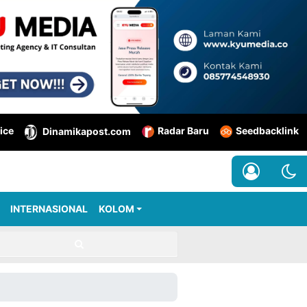
ice
Radar Baru
Seedbacklink
Dinamikapost.com
INTERNASIONAL
KOLOM