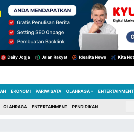
Daily Jogja
Jalan Rakyat
Idealita News
Kita Not
RAH
EKONOMI
PARIWISATA
OLAHRAGA
ENTERTAINMENT
OLAHRAGA
ENTERTAINMENT
PENDIDIKAN