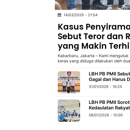
14/03/2026 - 21:54
©
Kabarbaru.co
Kasus Penyiraman
-
2026
Sebut Teror dan 
yang Makin Terh
PT.
Kabarbaru
Media
Kabarbaru, Jakarta – Kami mengutuk 
Holding
keras yang diduga dilakukan oleh du
LBH PB PMII Sebut
Gagal dan Harus D
31/01/2026 - 16:25
LBH PB PMII Sorot
Kedaulatan Rakya
08/01/2026 - 10:00