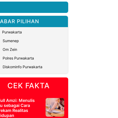
ABAR PILIHAN
Purwakarta
Sumenep
Om Zein
Polres Purwakarta
Diskominfo Purwakarta
CEK FAKTA
full Amzi: Menulis
u sebagai Cara
ekam Realitas
idupan