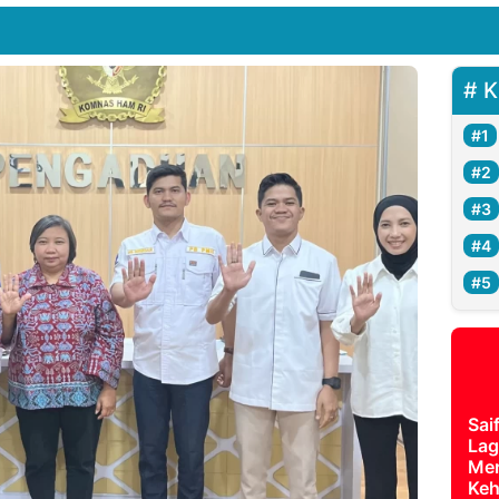
K
Sai
Lag
Mer
Keh