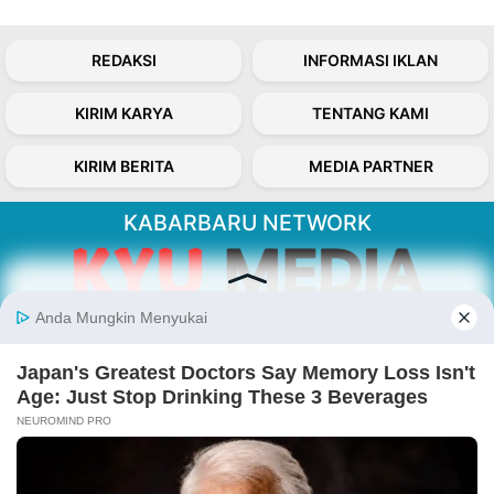
REDAKSI
INFORMASI IKLAN
KIRIM KARYA
TENTANG KAMI
KIRIM BERITA
MEDIA PARTNER
KABARBARU NETWORK
About Our Kabarbaru.co
Kabarbaru.co menyajikan berita aktual dan
inspiratif dari sudut pandang berbaik sangka
serta terverifikasi dari sumber yang tepat.
Follow Kabarbaru