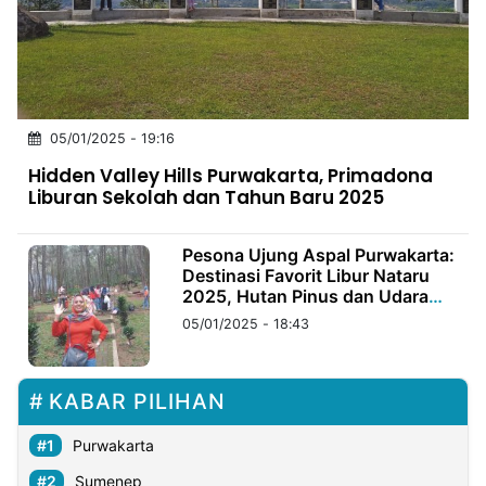
MULTIMEDIA
INDONESIA
Partner
05/01/2025 - 19:16
Insight
Suara
Lens
Daily
Jalan
Idealita
Kita
Dinamikapost.com
Radar
Seedbacklink
Hidden Valley Hills Purwakarta, Primadona
NTB
Time
IDN
Jogja
Rakyat
News
Notice
Baru
Liburan Sekolah dan Tahun Baru 2025
Follow
Kabarbaru
Pesona Ujung Aspal Purwakarta:
Destinasi Favorit Libur Nataru
2025, Hutan Pinus dan Udara
Segar Jadi Daya Tarik
05/01/2025 - 18:43
KABAR PILIHAN
Purwakarta
Sumenep