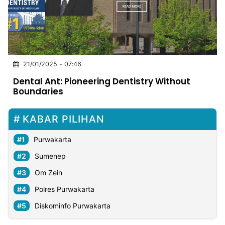
MULTIMEDIA
INDONESIA
Partner
21/01/2025 - 07:46
Insight
Suara
Lens
Daily
Jalan
Idealita
Kita
Dinamikapost.com
Radar
Seedbacklink
Dental Ant: Pioneering Dentistry Without
NTB
Time
IDN
Jogja
Rakyat
News
Notice
Baru
Boundaries
Follow
Kabarbaru
KABAR PILIHAN
Purwakarta
Sumenep
Om Zein
Polres Purwakarta
Diskominfo Purwakarta