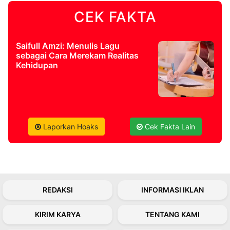
CEK FAKTA
©
Kabarbaru.co
-
2026
Saifull Amzi: Menulis Lagu
sebagai Cara Merekam Realitas
Kehidupan
PT.
Kabarbaru
Media
Holding
Laporkan Hoaks
Cek Fakta Lain
REDAKSI
INFORMASI IKLAN
KIRIM KARYA
TENTANG KAMI