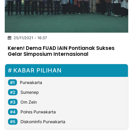
MULTIMEDIA
INDONESIA
Partner
25/11/2021 - 16:37
Insight
Suara
Lens
Daily
Jalan
Idealita
Kita
Dinamikapost.com
Radar
Seedbacklink
Keren! Dema FUAD IAIN Pontianak Sukses
NTB
Time
IDN
Jogja
Rakyat
News
Notice
Baru
Gelar Simposium Internasional
Follow
Kabarbaru
KABAR PILIHAN
Purwakarta
Sumenep
Om Zein
Polres Purwakarta
Diskominfo Purwakarta