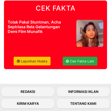
CEK FAKTA
©
Kabarbaru.co
-
2026
Tolak Pakai Stuntman, Acha
Septriasa Rela Gelantungan
Demi Film Munafik
PT.
Kabarbaru
Media
Holding
Laporkan Hoaks
Cek Fakta Lain
REDAKSI
INFORMASI IKLAN
KIRIM KARYA
TENTANG KAMI