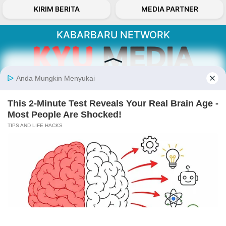
KIRIM BERITA
MEDIA PARTNER
KABARBARU NETWORK
About Our Kabarbaru.co
Kabarbaru.co menyajikan berita aktual dan
inspiratif dari sudut pandang berbaik sangka
serta terverifikasi dari sumber yang tepat.
Follow Kabarbaru