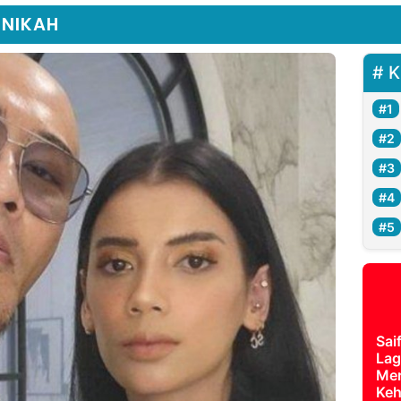
ENIKAH
K
Sai
Lag
Mer
Keh