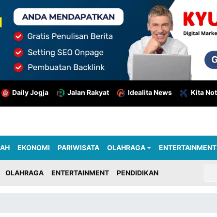
Daily Jogja
Jalan Rakyat
Idealita News
Kita Not
RAH
EKONOMI
PARIWISATA
OLAHRAGA
ENTERTAINMENT
OLAHRAGA
ENTERTAINMENT
PENDIDIKAN