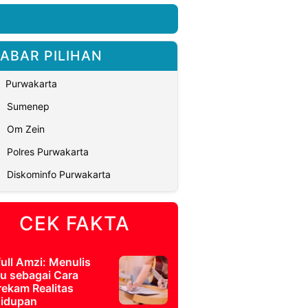
ABAR PILIHAN
Purwakarta
Sumenep
Om Zein
Polres Purwakarta
Diskominfo Purwakarta
CEK FAKTA
full Amzi: Menulis
u sebagai Cara
ekam Realitas
idupan