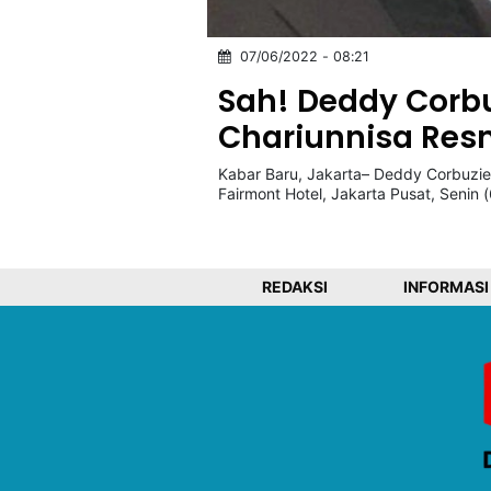
07/06/2022 - 08:21
©
Kabarbaru.co
Sah! Deddy Corbu
-
2026
Chariunnisa Res
Kabar Baru, Jakarta– Deddy Corbuzier
PT.
Kabarbaru
Fairmont Hotel, Jakarta Pusat, Senin 
Media
Holding
REDAKSI
INFORMASI