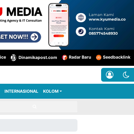
ice
Radar Baru
Seedbacklink
Dinamikapost.com
INTERNASIONAL
KOLOM