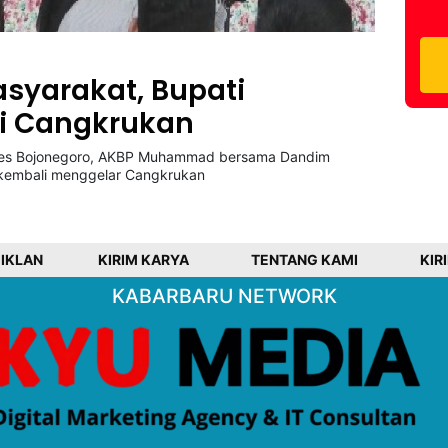
asyarakat, Bupati
ri Cangkrukan
s Bojonegoro, AKBP Muhammad bersama Dandim
 kembali menggelar Cangkrukan
 IKLAN
KIRIM KARYA
TENTANG KAMI
KIR
KABARBARU NETWORK