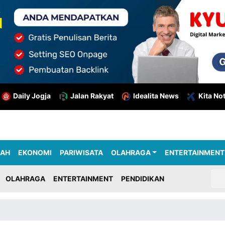
Daily Jogja
Jalan Rakyat
Idealita News
Kita No
RAH
EKONOMI
PARIWISATA
OLAHRAGA
ENTERTAINMENT
OLAHRAGA
ENTERTAINMENT
PENDIDIKAN