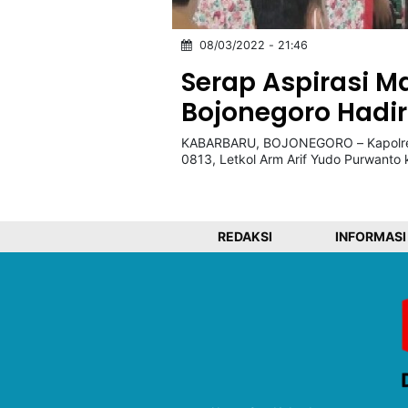
08/03/2022 - 21:46
©
Kabarbaru.co
Serap Aspirasi M
-
2026
Bojonegoro Hadi
KABARBARU, BOJONEGORO – Kapolre
PT.
Kabarbaru
0813, Letkol Arm Arif Yudo Purwanto
Media
Holding
REDAKSI
INFORMASI