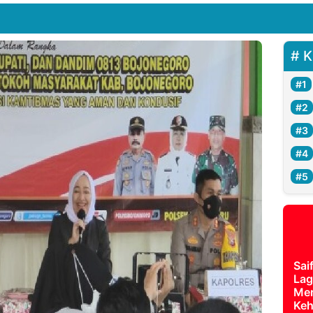
K
Sai
Lag
Mer
Keh