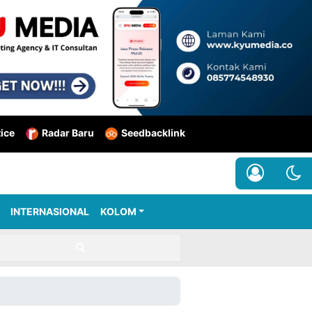
tice
Radar Baru
Seedbacklink
INTERNASIONAL
KOLOM