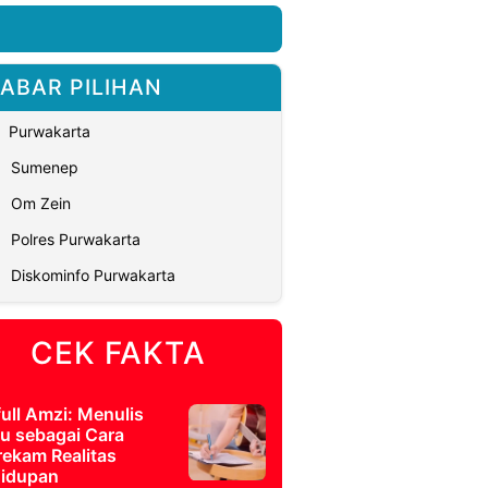
ABAR PILIHAN
Purwakarta
Sumenep
Om Zein
Polres Purwakarta
Diskominfo Purwakarta
CEK FAKTA
full Amzi: Menulis
u sebagai Cara
ekam Realitas
idupan