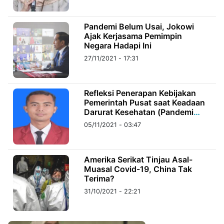
©
Pandemi Belum Usai, Jokowi
Kabarbaru.co
Ajak Kerjasama Pemimpin
-
2026
Negara Hadapi Ini
27/11/2021 - 17:31
PT.
Kabarbaru
Media
Holding
Refleksi Penerapan Kebijakan
Pemerintah Pusat saat Keadaan
Darurat Kesehatan (Pandemi
Covid-19)
05/11/2021 - 03:47
Amerika Serikat Tinjau Asal-
Muasal Covid-19, China Tak
Terima?
31/10/2021 - 22:21