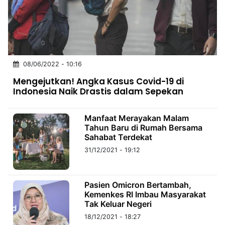
MULTIMEDIA
INDONESIA
Partner
08/06/2022 - 10:16
Insight
Suara
Lens
Daily
Jalan
Idealita
Kita
Dinamikapost.com
Radar
Seedbacklink
Mengejutkan! Angka Kasus Covid-19 di
NTB
Time
IDN
Jogja
Rakyat
News
Notice
Baru
Indonesia Naik Drastis dalam Sepekan
Follow
Kabarbaru
Manfaat Merayakan Malam
Tahun Baru di Rumah Bersama
Sahabat Terdekat
31/12/2021 - 19:12
Pasien Omicron Bertambah,
Kemenkes RI Imbau Masyarakat
Tak Keluar Negeri
18/12/2021 - 18:27