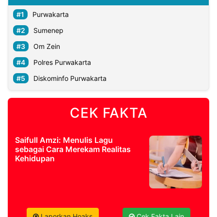
Purwakarta
Sumenep
Om Zein
Polres Purwakarta
Diskominfo Purwakarta
CEK FAKTA
Saifull Amzi: Menulis Lagu
sebagai Cara Merekam Realitas
Kehidupan
Laporkan Hoaks
Cek Fakta Lain