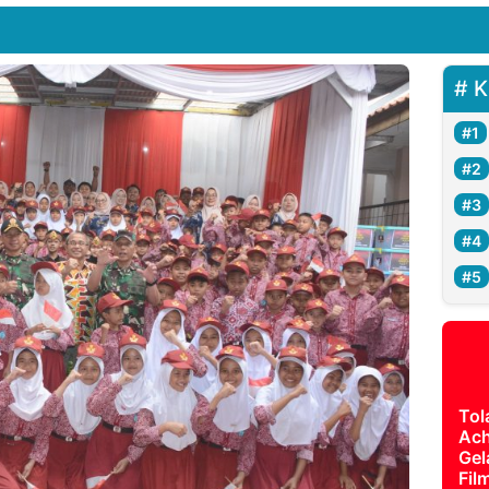
K
Tol
Ach
Gel
Fil