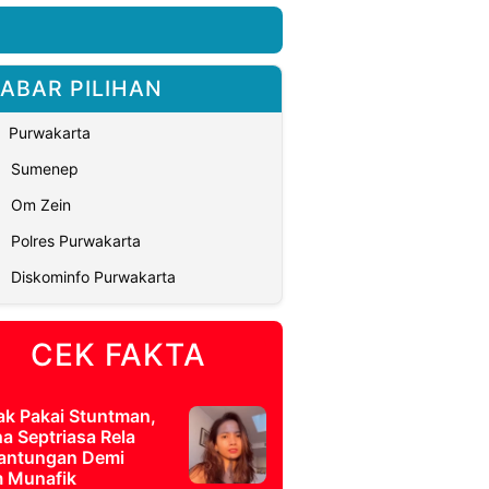
ABAR PILIHAN
Purwakarta
Sumenep
Om Zein
Polres Purwakarta
Diskominfo Purwakarta
CEK FAKTA
ak Pakai Stuntman,
a Septriasa Rela
antungan Demi
m Munafik