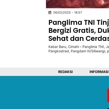
06/02/2025 - 18:57
©
Kabarbaru.co
Panglima TNI Ti
-
2026
Bergizi Gratis, 
Sehat dan Cerda
PT.
Kabarbaru
Media
Kabar Baru, Cimahi – Panglima TNI, Je
Holding
Pangkostrad, Pangdam III/Siliwangi, p
REDAKSI
INFORMASI