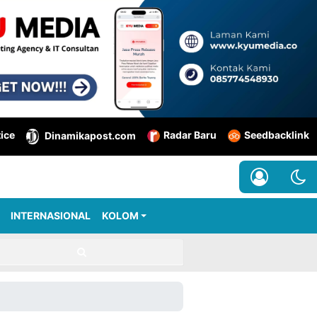
tice
Radar Baru
Seedbacklink
Dinamikapost.com
INTERNASIONAL
KOLOM