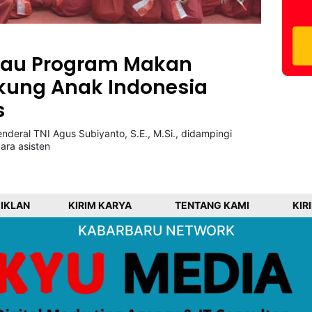
njau Program Makan
Dukung Anak Indonesia
s
nderal TNI Agus Subiyanto, S.E., M.Si., didampingi
ara asisten
 IKLAN
KIRIM KARYA
TENTANG KAMI
KIR
KABARBARU NETWORK