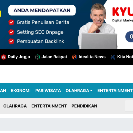
Daily Jogja
Jalan Rakyat
Idealita News
Kita No
RAH
EKONOMI
PARIWISATA
OLAHRAGA
ENTERTAINMENT
OLAHRAGA
ENTERTAINMENT
PENDIDIKAN