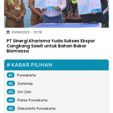
MULTIMEDIA
INDONESIA
Partner
20/06/2022 - 22:19
Insight
Suara
Lens
Daily
Jalan
Idealita
Kita
Dinamikapost.com
Radar
Seedbacklink
PT Sinergi Kharisma Yuda Sukses Ekspor
NTB
Time
IDN
Jogja
Rakyat
News
Notice
Baru
Cangkang Sawit untuk Bahan Bakar
Biomassa
Follow
Kabarbaru
KABAR PILIHAN
Purwakarta
Sumenep
Om Zein
Polres Purwakarta
Diskominfo Purwakarta