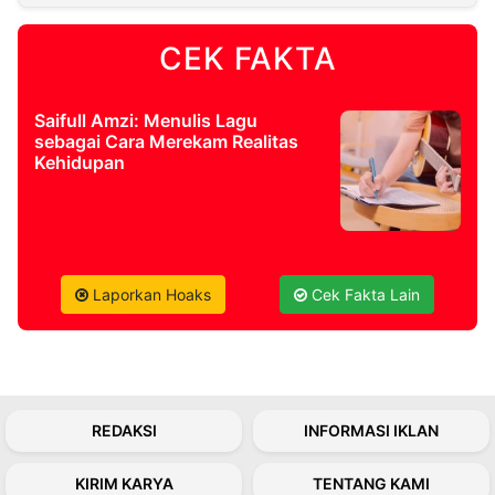
CEK FAKTA
©
Kabarbaru.co
-
2026
Saifull Amzi: Menulis Lagu
sebagai Cara Merekam Realitas
PT.
Kehidupan
Kabarbaru
Media
Holding
Laporkan Hoaks
Cek Fakta Lain
REDAKSI
INFORMASI IKLAN
KIRIM KARYA
TENTANG KAMI