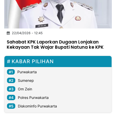
MULTIMEDIA
INDONESIA
Partner
22/04/2026 - 12:45
Insight
Suara
Lens
Daily
Jalan
Idealita
Kita
Dinamikapost.com
Radar
Seedbacklink
Sahabat KPK Laporkan Dugaan Lonjakan
NTB
Time
IDN
Jogja
Rakyat
News
Notice
Baru
Kekayaan Tak Wajar Bupati Natuna ke KPK
Follow
Kabarbaru
KABAR PILIHAN
Purwakarta
Sumenep
Om Zein
Polres Purwakarta
Diskominfo Purwakarta