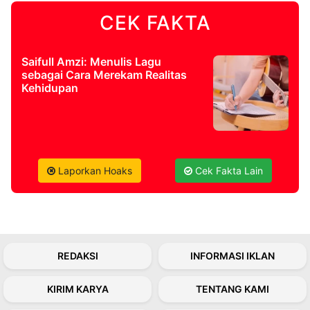
CEK FAKTA
©
Kabarbaru.co
-
2026
Saifull Amzi: Menulis Lagu
sebagai Cara Merekam Realitas
Kehidupan
PT.
Kabarbaru
Media
Holding
Laporkan Hoaks
Cek Fakta Lain
REDAKSI
INFORMASI IKLAN
KIRIM KARYA
TENTANG KAMI