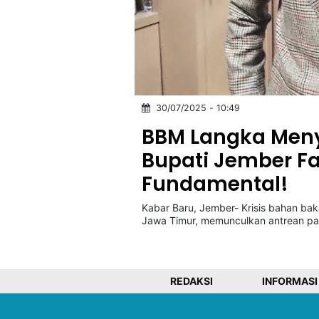
©
Kabarbaru.co
-
2026
30/07/2025 - 10:49
PT.
Kabarbaru
BBM Langka Meny
Media
Holding
Bupati Jember F
Fundamental!
Kabar Baru, Jember- Krisis bahan b
Jawa Timur, memunculkan antrean pa
REDAKSI
INFORMASI