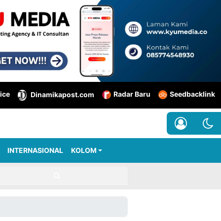
ice
Radar Baru
Seedbacklink
Dinamikapost.com
INTERNASIONAL
KOLOM