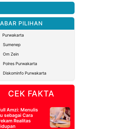
ABAR PILIHAN
Purwakarta
Sumenep
Om Zein
Polres Purwakarta
Diskominfo Purwakarta
CEK FAKTA
full Amzi: Menulis
u sebagai Cara
ekam Realitas
idupan