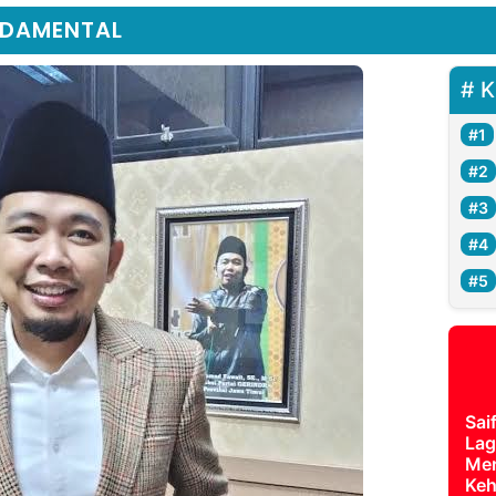
NDAMENTAL
K
Sai
Lag
Mer
Keh