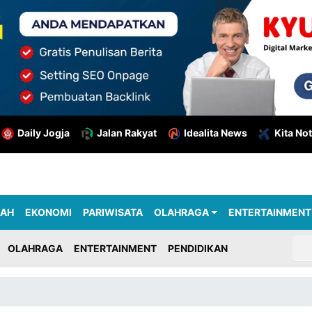
Daily Jogja
Jalan Rakyat
Idealita News
Kita Not
RAH
EKONOMI
PARIWISATA
OLAHRAGA
ENTERTAINMENT
OLAHRAGA
ENTERTAINMENT
PENDIDIKAN