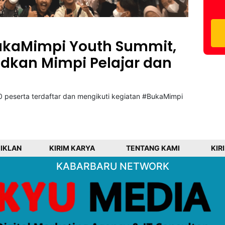
ukaMimpi Youth Summit,
udkan Mimpi Pelajar dan
00 peserta terdaftar dan mengikuti kegiatan #BukaMimpi
 IKLAN
KIRIM KARYA
TENTANG KAMI
KIR
KABARBARU NETWORK