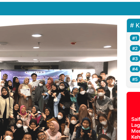
K
Sai
Lag
Mer
Keh