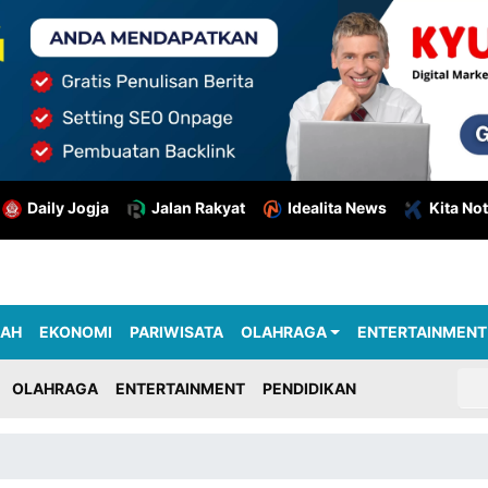
Daily Jogja
Jalan Rakyat
Idealita News
Kita Not
RAH
EKONOMI
PARIWISATA
OLAHRAGA
ENTERTAINMENT
OLAHRAGA
ENTERTAINMENT
PENDIDIKAN