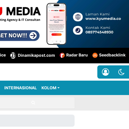
ice
Radar Baru
Seedbacklink
Dinamikapost.com
INTERNASIONAL
KOLOM