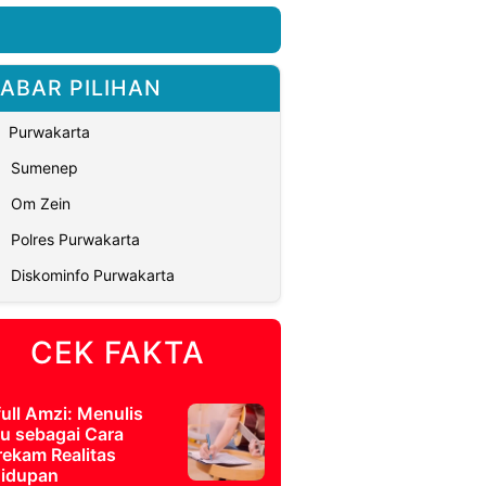
ABAR PILIHAN
Purwakarta
Sumenep
Om Zein
Polres Purwakarta
Diskominfo Purwakarta
CEK FAKTA
full Amzi: Menulis
u sebagai Cara
ekam Realitas
idupan