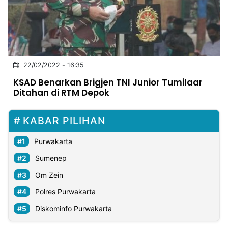
MULTIMEDIA
INDONESIA
Partner
22/02/2022 - 16:35
Insight
Suara
Lens
Daily
Jalan
Idealita
Kita
Dinamikapost.com
Radar
Seedbacklink
KSAD Benarkan Brigjen TNI Junior Tumilaar
NTB
Time
IDN
Jogja
Rakyat
News
Notice
Baru
Ditahan di RTM Depok
Follow
Kabarbaru
KABAR PILIHAN
Purwakarta
Sumenep
Om Zein
Polres Purwakarta
Diskominfo Purwakarta