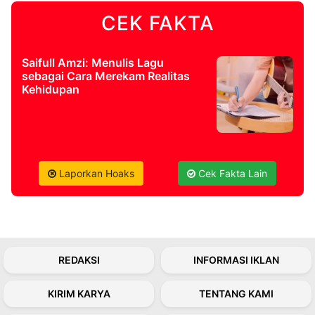
CEK FAKTA
©
Kabarbaru.co
-
2026
Saifull Amzi: Menulis Lagu
sebagai Cara Merekam Realitas
Kehidupan
PT.
Kabarbaru
Media
Holding
Laporkan Hoaks
Cek Fakta Lain
REDAKSI
INFORMASI IKLAN
KIRIM KARYA
TENTANG KAMI