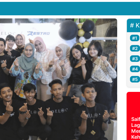
K
Sai
Lag
Mer
Keh