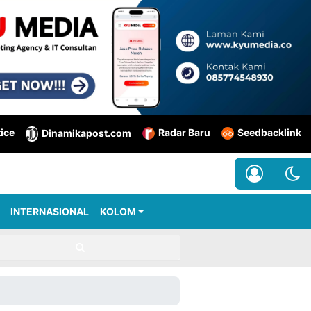
tice
Radar Baru
Seedbacklink
Dinamikapost.com
INTERNASIONAL
KOLOM