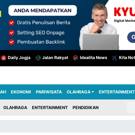
Daily Jogja
Jalan Rakyat
Idealita News
Kita No
RAH
EKONOMI
PARIWISATA
OLAHRAGA
ENTERTAINMENT
OLAHRAGA
ENTERTAINMENT
PENDIDIKAN