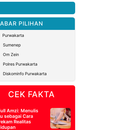
ABAR PILIHAN
Purwakarta
Sumenep
Om Zein
Polres Purwakarta
Diskominfo Purwakarta
CEK FAKTA
full Amzi: Menulis
u sebagai Cara
ekam Realitas
idupan