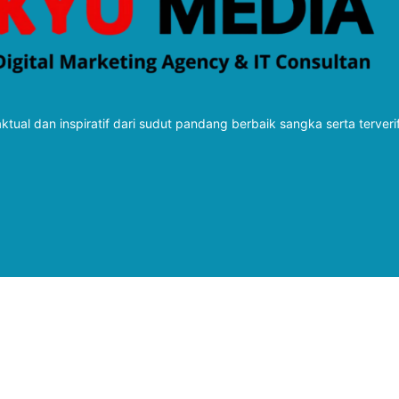
tual dan inspiratif dari sudut pandang berbaik sangka serta terveri
Follow Kabarbaru