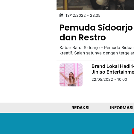
13/12/2022 - 23:35
©
Kabarbaru.co
Pemuda Sidoarjo
-
2026
dan Restro
Kabar Baru, Sidoarjo – Pemuda Sidoar
PT.
Kabarbaru
kreatif. Salah satunya dengan tergel
Media
Holding
Brand Lokal Hadir
Jiniso Entertainm
22/05/2022 - 10:00
REDAKSI
INFORMASI