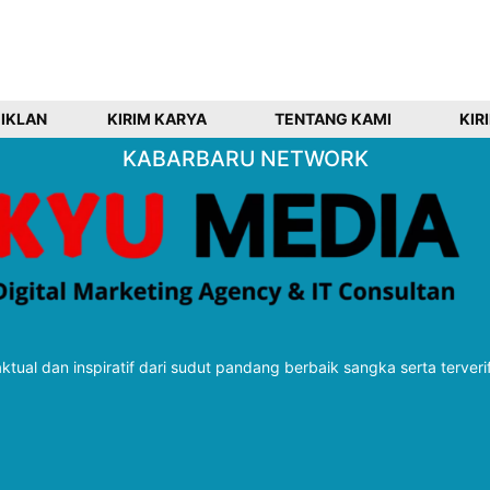
 IKLAN
KIRIM KARYA
TENTANG KAMI
KIR
KABARBARU NETWORK
tual dan inspiratif dari sudut pandang berbaik sangka serta terveri