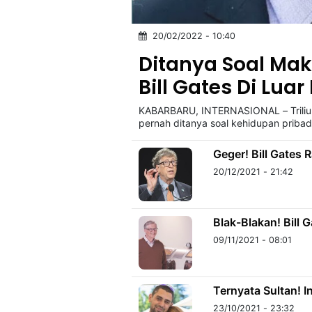
20/02/2022 - 10:40
©
Kabarbaru.co
Ditanya Soal Ma
-
2026
Bill Gates Di Lua
KABARBARU, INTERNASIONAL – Triliuner
PT.
Kabarbaru
pernah ditanya soal kehidupan priba
Media
Holding
Geger! Bill Gates
20/12/2021 - 21:42
Blak-Blakan! Bill
09/11/2021 - 08:01
Ternyata Sultan! I
23/10/2021 - 23:32