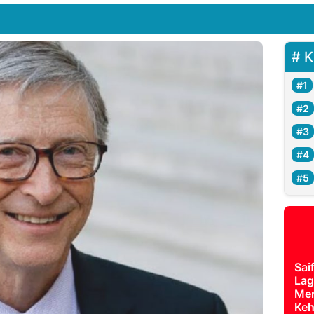
K
Sai
Lag
Mer
Keh