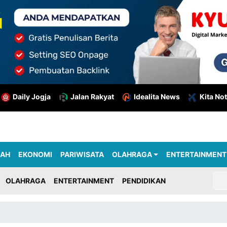
Daily Jogja
Jalan Rakyat
Idealita News
Kita Not
RAH
EKONOMI
PARIWISATA
OLAHRAGA
ENTERTAINMENT
OLAHRAGA
ENTERTAINMENT
PENDIDIKAN