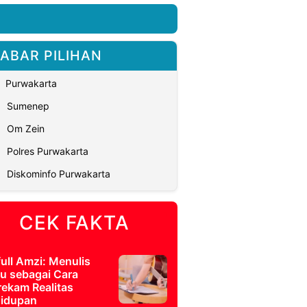
ABAR PILIHAN
Purwakarta
Sumenep
Om Zein
Polres Purwakarta
Diskominfo Purwakarta
CEK FAKTA
full Amzi: Menulis
u sebagai Cara
ekam Realitas
idupan