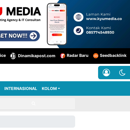
ice
Radar Baru
Seedbacklink
Dinamikapost.com
INTERNASIONAL
KOLOM