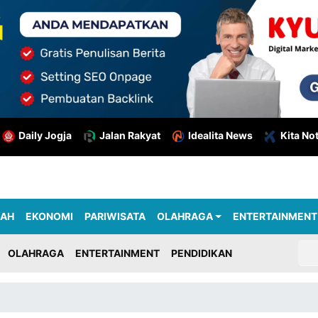
Daily Jogja
Jalan Rakyat
Idealita News
Kita No
RAH
EKONOMI
PARIWISATA
OLAHRAGA
ENTERTAINMENT
OLAHRAGA
ENTERTAINMENT
PENDIDIKAN