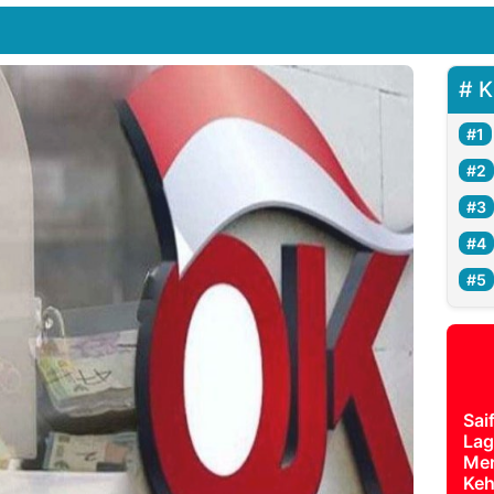
K
Sai
Lag
Mer
Keh