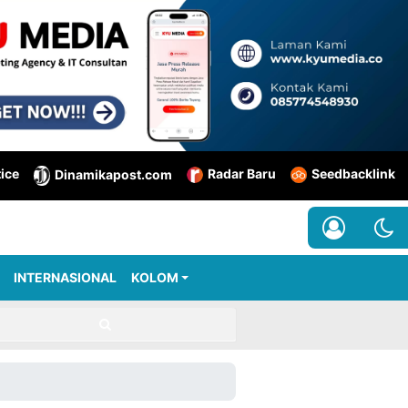
tice
Radar Baru
Seedbacklink
Dinamikapost.com
INTERNASIONAL
KOLOM