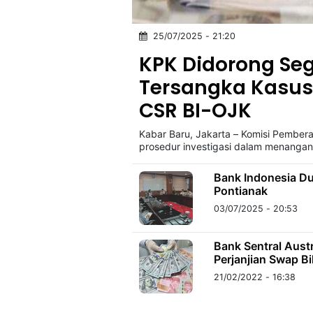
25/07/2025 - 21:20
©
Kabarbaru.co
KPK Didorong S
-
2026
Tersangka Kasus
CSR BI-OJK
PT.
Kabarbaru
Media
Kabar Baru, Jakarta – Komisi Pembera
Holding
prosedur investigasi dalam menangan
Bank Indonesia D
Pontianak
03/07/2025 - 20:53
Bank Sentral Aust
Perjanjian Swap Bi
21/02/2022 - 16:38