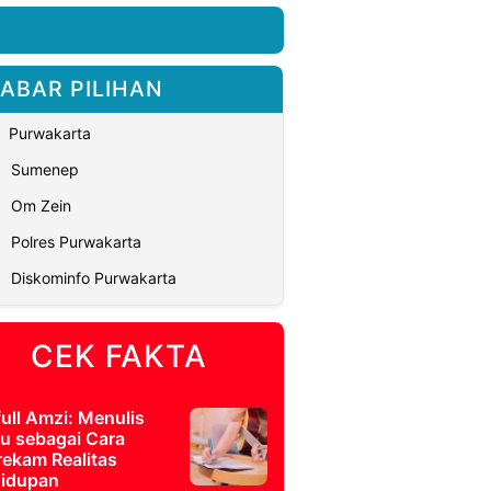
ABAR PILIHAN
Purwakarta
Sumenep
Om Zein
Polres Purwakarta
Diskominfo Purwakarta
CEK FAKTA
full Amzi: Menulis
u sebagai Cara
ekam Realitas
idupan