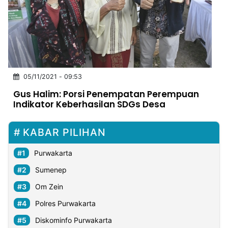
MULTIMEDIA
INDONESIA
Partner
Insight
Suara
Lens
Daily
Jalan
Idealita
Kita
Dinamikapost.com
Radar
Seedbacklink
05/11/2021 - 09:53
NTB
Time
IDN
Jogja
Rakyat
News
Notice
Baru
Gus Halim: Porsi Penempatan Perempuan
Indikator Keberhasilan SDGs Desa
Follow
Kabarbaru
KABAR PILIHAN
Purwakarta
Sumenep
Om Zein
Polres Purwakarta
Diskominfo Purwakarta