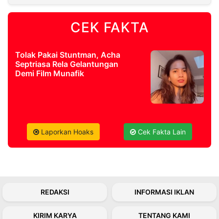
CEK FAKTA
©
Kabarbaru.co
-
2026
Tolak Pakai Stuntman, Acha
Septriasa Rela Gelantungan
PT.
Demi Film Munafik
Kabarbaru
Media
Holding
Laporkan Hoaks
Cek Fakta Lain
REDAKSI
INFORMASI IKLAN
KIRIM KARYA
TENTANG KAMI