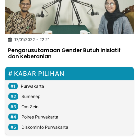
MULTIMEDIA
INDONESIA
Partner
17/01/2022 - 22:21
Insight
Suara
Lens
Daily
Jalan
Idealita
Kita
Dinamikapost.com
Radar
Seedbacklink
Pengarusutamaan Gender Butuh Inisiatif
NTB
Time
IDN
Jogja
Rakyat
News
Notice
Baru
dan Keberanian
Follow
Kabarbaru
KABAR PILIHAN
Purwakarta
Sumenep
Om Zein
Polres Purwakarta
Diskominfo Purwakarta