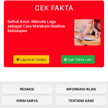
CEK FAKTA
©
Kabarbaru.co
-
2026
Saifull Amzi: Menulis Lagu
sebagai Cara Merekam Realitas
Kehidupan
PT.
Kabarbaru
Media
Holding
Laporkan Hoaks
Cek Fakta Lain
REDAKSI
INFORMASI IKLAN
KIRIM KARYA
TENTANG KAMI