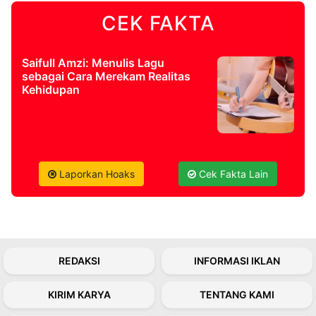
CEK FAKTA
©
Kabarbaru.co
-
2026
Saifull Amzi: Menulis Lagu
sebagai Cara Merekam Realitas
Kehidupan
PT.
Kabarbaru
Media
Holding
Laporkan Hoaks
Cek Fakta Lain
REDAKSI
INFORMASI IKLAN
KIRIM KARYA
TENTANG KAMI