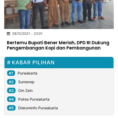
MULTIMEDIA
INDONESIA
Partner
28/12/2021 - 23:01
Insight
Suara
Lens
Daily
Jalan
Idealita
Kita
Dinamikapost.com
Radar
Seedbacklink
Bertemu Bupati Bener Meriah, DPD RI Dukung
NTB
Time
IDN
Jogja
Rakyat
News
Notice
Baru
Pengembangan Kopi dan Pembangunan
Follow
Kabarbaru
KABAR PILIHAN
Purwakarta
Sumenep
Om Zein
Polres Purwakarta
Diskominfo Purwakarta