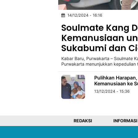
14/12/2024 - 16:16
©
Kabarbaru.co
Soulmate Kang De
-
2026
Kemanusiaan unt
Sukabumi dan Ci
PT.
Kabarbaru
Media
Kabar Baru, Purwakarta – Soulmate 
Holding
Purwakarta menunjukkan kepedulian 
Pulihkan Harapan,
Kemanusiaan ke S
13/12/2024 - 15:36
REDAKSI
INFORMASI