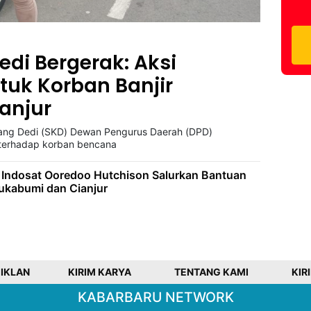
di Bergerak: Aksi
uk Korban Banjir
anjur
Kang Dedi (SKD) Dewan Pengurus Daerah (DPD)
terhadap korban bencana
 Indosat Ooredoo Hutchison Salurkan Bantuan
ukabumi dan Cianjur
 IKLAN
KIRIM KARYA
TENTANG KAMI
KIR
KABARBARU NETWORK