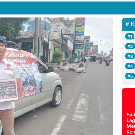
K
Sai
Lag
Mer
Keh