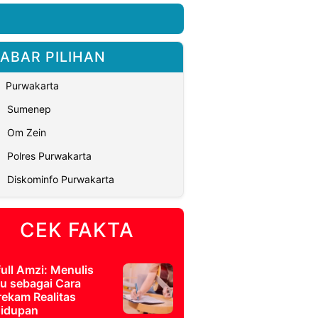
ABAR PILIHAN
Purwakarta
Sumenep
Om Zein
Polres Purwakarta
Diskominfo Purwakarta
CEK FAKTA
full Amzi: Menulis
u sebagai Cara
ekam Realitas
idupan