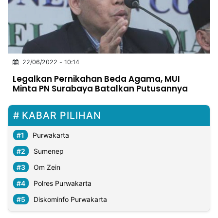
MULTIMEDIA
INDONESIA
Partner
22/06/2022 - 10:14
Insight
Suara
Lens
Daily
Jalan
Idealita
Kita
Dinamikapost.com
Radar
Seedbacklink
Legalkan Pernikahan Beda Agama, MUI
NTB
Time
IDN
Jogja
Rakyat
News
Notice
Baru
Minta PN Surabaya Batalkan Putusannya
Follow
Kabarbaru
KABAR PILIHAN
Purwakarta
Sumenep
Om Zein
Polres Purwakarta
Diskominfo Purwakarta