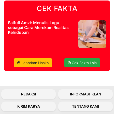
CEK FAKTA
©
Kabarbaru.co
-
2026
Saifull Amzi: Menulis Lagu
sebagai Cara Merekam Realitas
Kehidupan
PT.
Kabarbaru
Media
Holding
Laporkan Hoaks
Cek Fakta Lain
REDAKSI
INFORMASI IKLAN
KIRIM KARYA
TENTANG KAMI