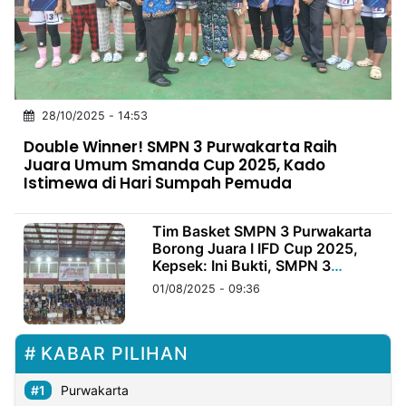
MULTIMEDIA
INDONESIA
Partner
28/10/2025 - 14:53
Insight
Suara
Lens
Daily
Jalan
Idealita
Kita
Dinamikapost.com
Radar
Seedbacklink
Double Winner! SMPN 3 Purwakarta Raih
NTB
Time
IDN
Jogja
Rakyat
News
Notice
Baru
Juara Umum Smanda Cup 2025, Kado
Istimewa di Hari Sumpah Pemuda
Follow
Kabarbaru
Tim Basket SMPN 3 Purwakarta
Borong Juara I IFD Cup 2025,
Kepsek: Ini Bukti, SMPN 3
Sekolahnya Para Juara!
01/08/2025 - 09:36
KABAR PILIHAN
Purwakarta