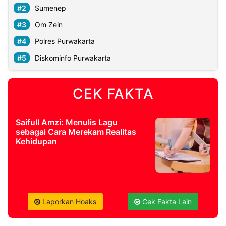
Sumenep
Om Zein
©
Kabarbaru.co
-
Polres Purwakarta
2026
Diskominfo Purwakarta
PT.
Kabarbaru
Media
CEK FAKTA
Holding
Saifull Amzi: Menulis Lagu
sebagai Cara Merekam Realitas
Kehidupan
Laporkan Hoaks
Cek Fakta Lain