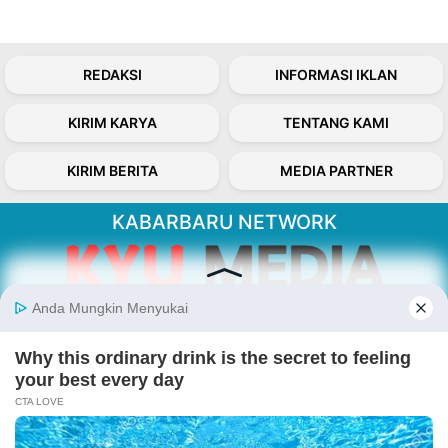
REDAKSI
INFORMASI IKLAN
KIRIM KARYA
TENTANG KAMI
KIRIM BERITA
MEDIA PARTNER
KABARBARU NETWORK
About Our Kabarbaru.co
Kabarbaru.co menyajikan berita aktual dan
inspiratif dari sudut pandang berbaik sangka
serta terverifikasi dari sumber yang tepat.