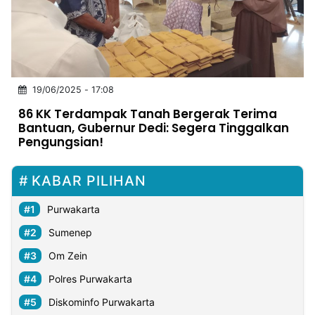
MULTIMEDIA
INDONESIA
Partner
19/06/2025 - 17:08
Insight
Suara
Lens
Daily
Jalan
Idealita
Kita
Dinamikapost.com
Radar
Seedbacklink
86 KK Terdampak Tanah Bergerak Terima
NTB
Time
IDN
Jogja
Rakyat
News
Notice
Baru
Bantuan, Gubernur Dedi: Segera Tinggalkan
Pengungsian!
Follow
Kabarbaru
KABAR PILIHAN
Purwakarta
Sumenep
Om Zein
Polres Purwakarta
Diskominfo Purwakarta