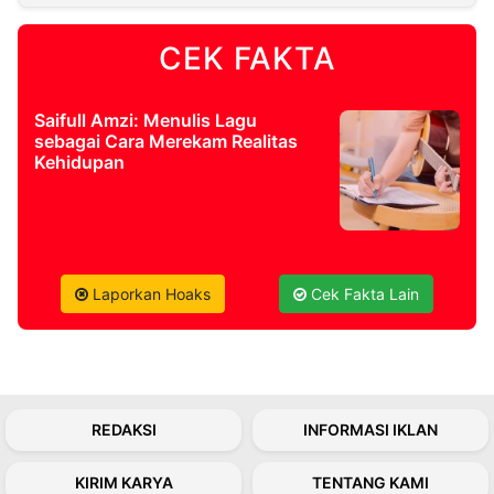
CEK FAKTA
©
Kabarbaru.co
-
2026
Saifull Amzi: Menulis Lagu
sebagai Cara Merekam Realitas
PT.
Kehidupan
Kabarbaru
Media
Holding
Laporkan Hoaks
Cek Fakta Lain
REDAKSI
INFORMASI IKLAN
KIRIM KARYA
TENTANG KAMI