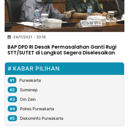
MULTIMEDIA
INDONESIA
Partner
24/11/2021 - 20:16
Insight
Suara
Lens
Daily
Jalan
Idealita
Kita
Dinamikapost.com
Radar
Seedbacklink
BAP DPD RI Desak Permasalahan Ganti Rugi
NTB
Time
IDN
Jogja
Rakyat
News
Notice
Baru
STT/SUTET di Langkat Segera Diselesaikan
Follow
Kabarbaru
KABAR PILIHAN
Purwakarta
Sumenep
Om Zein
Polres Purwakarta
Diskominfo Purwakarta