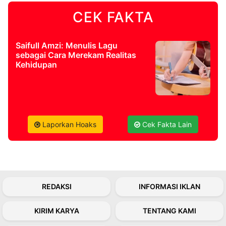
CEK FAKTA
©
Kabarbaru.co
-
2026
Saifull Amzi: Menulis Lagu
sebagai Cara Merekam Realitas
Kehidupan
PT.
Kabarbaru
Media
Holding
Laporkan Hoaks
Cek Fakta Lain
REDAKSI
INFORMASI IKLAN
KIRIM KARYA
TENTANG KAMI