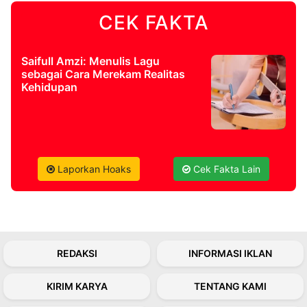
CEK FAKTA
©
Kabarbaru.co
-
2026
Saifull Amzi: Menulis Lagu
sebagai Cara Merekam Realitas
Kehidupan
PT.
Kabarbaru
Media
Holding
Laporkan Hoaks
Cek Fakta Lain
REDAKSI
INFORMASI IKLAN
KIRIM KARYA
TENTANG KAMI