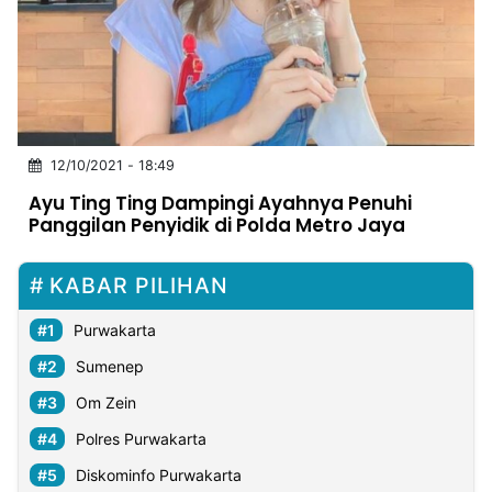
MULTIMEDIA
INDONESIA
Partner
Insight
Suara
Lens
Daily
Jalan
Idealita
Kita
Dinamikapost.com
Radar
Seedbacklink
12/10/2021 - 18:49
NTB
Time
IDN
Jogja
Rakyat
News
Notice
Baru
Ayu Ting Ting Dampingi Ayahnya Penuhi
Panggilan Penyidik di Polda Metro Jaya
Follow
Kabarbaru
KABAR PILIHAN
Purwakarta
Sumenep
Om Zein
Polres Purwakarta
Diskominfo Purwakarta