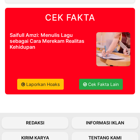
CEK FAKTA
©
Kabarbaru.co
-
2026
Saifull Amzi: Menulis Lagu
sebagai Cara Merekam Realitas
PT.
Kehidupan
Kabarbaru
Media
Holding
Laporkan Hoaks
Cek Fakta Lain
REDAKSI
INFORMASI IKLAN
KIRIM KARYA
TENTANG KAMI