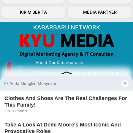
KIRIM BERITA
MEDIA PARTNER
KABARBARU NETWORK
About Our Kabarbaru.co
Kabarbaru.co menyajikan berita aktual dan
inspiratif dari sudut pandang berbaik sangka
serta terverifikasi dari sumber yang tepat.
Follow Kabarbaru