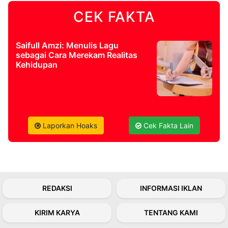
CEK FAKTA
©
Kabarbaru.co
-
2026
Saifull Amzi: Menulis Lagu
sebagai Cara Merekam Realitas
Kehidupan
PT.
Kabarbaru
Media
Holding
Laporkan Hoaks
Cek Fakta Lain
REDAKSI
INFORMASI IKLAN
KIRIM KARYA
TENTANG KAMI