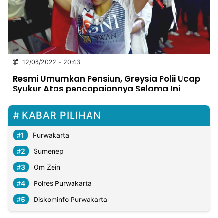
MULTIMEDIA
INDONESIA
Partner
12/06/2022 - 20:43
Insight
Suara
Lens
Daily
Jalan
Idealita
Kita
Dinamikapost.com
Radar
Seedbacklink
Resmi Umumkan Pensiun, Greysia Polii Ucap
NTB
Time
IDN
Jogja
Rakyat
News
Notice
Baru
Syukur Atas pencapaiannya Selama Ini
Follow
Kabarbaru
KABAR PILIHAN
Purwakarta
Sumenep
Om Zein
Polres Purwakarta
Diskominfo Purwakarta