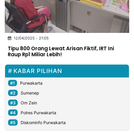
MULTIMEDIA
INDONESIA
Partner
12/04/2025 - 21:05
Insight
Suara
Lens
Daily
Jalan
Idealita
Kita
Dinamikapost.com
Radar
Seedbacklink
Tipu 800 Orang Lewat Arisan Fiktif, IRT Ini
NTB
Time
IDN
Jogja
Rakyat
News
Notice
Baru
Raup Rp1 Miliar Lebih!
Follow
Kabarbaru
KABAR PILIHAN
Purwakarta
Sumenep
Om Zein
Polres Purwakarta
Diskominfo Purwakarta