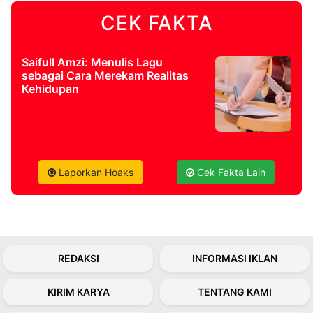
CEK FAKTA
©
Kabarbaru.co
-
2026
Saifull Amzi: Menulis Lagu
sebagai Cara Merekam Realitas
Kehidupan
PT.
Kabarbaru
Media
Holding
Laporkan Hoaks
Cek Fakta Lain
REDAKSI
INFORMASI IKLAN
KIRIM KARYA
TENTANG KAMI