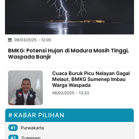
MULTIMEDIA
INDONESIA
Partner
09/03/2025 - 12:00
Insight
Suara
Lens
Daily
Jalan
Idealita
Kita
Dinamikapost.com
Radar
Seedbacklink
BMKG: Potensi Hujan di Madura Masih Tinggi,
NTB
Time
IDN
Jogja
Rakyat
News
Notice
Baru
Waspada Banjir
Follow
Kabarbaru
Cuaca Buruk Picu Nelayan Gagal
Melaut, BMKG Sumenep Imbau
Warga Waspada
06/02/2025 - 13:33
KABAR PILIHAN
Purwakarta
Sumenep