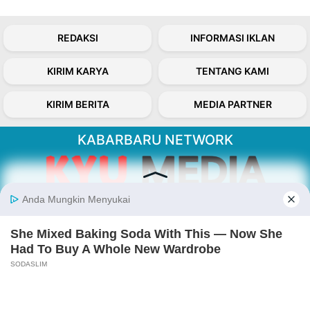
REDAKSI
INFORMASI IKLAN
KIRIM KARYA
TENTANG KAMI
KIRIM BERITA
MEDIA PARTNER
KABARBARU NETWORK
About Our Kabarbaru.co
Kabarbaru.co menyajikan berita aktual dan
inspiratif dari sudut pandang berbaik sangka
serta terverifikasi dari sumber yang tepat.
Follow Kabarbaru