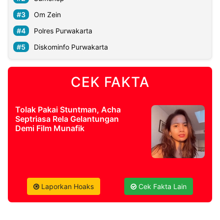
Om Zein
©
Polres Purwakarta
Kabarbaru.co
-
2026
Diskominfo Purwakarta
PT.
Kabarbaru
CEK FAKTA
Media
Holding
Tolak Pakai Stuntman, Acha
Septriasa Rela Gelantungan
Demi Film Munafik
Laporkan Hoaks
Cek Fakta Lain