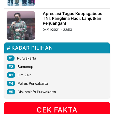
©
Apresiasi Tugas Koopsgabsus
Kabarbaru.co
TNI, Panglima Hadi: Lanjutkan
-
2026
Perjuangan!
04/11/2021 - 22:53
PT.
Kabarbaru
Media
Holding
KABAR PILIHAN
Purwakarta
Sumenep
Om Zein
Polres Purwakarta
Diskominfo Purwakarta
CEK FAKTA