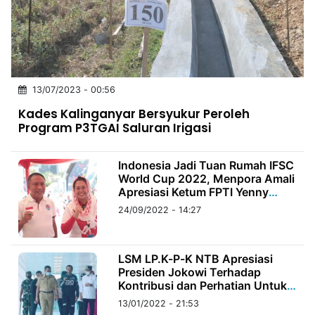
MULTIMEDIA
INDONESIA
Partner
13/07/2023 - 00:56
Insight
Suara
Lens
Daily
Jalan
Idealita
Kita
Radar
Seedbacklink
Kades Kalinganyar Bersyukur Peroleh
NTB
Time
IDN
Jogja
Rakyat
News
Notice
Baru
Program P3TGAI Saluran Irigasi
Follow
Kabarbaru
Indonesia Jadi Tuan Rumah IFSC
World Cup 2022, Menpora Amali
Apresiasi Ketum FPTI Yenny
Wahid
24/09/2022 - 14:27
LSM LP.K-P-K NTB Apresiasi
Presiden Jokowi Terhadap
Kontribusi dan Perhatian Untuk
NTB
13/01/2022 - 21:53