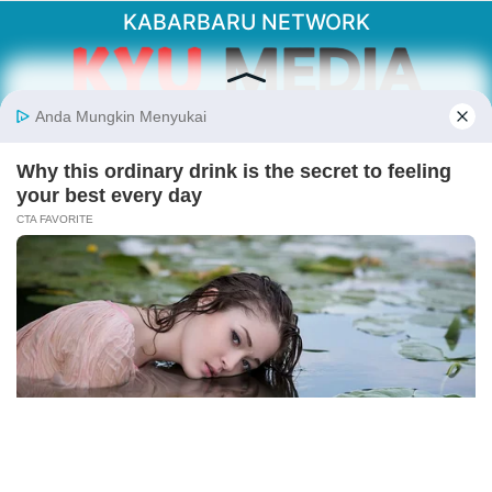
KABARBARU NETWORK
About Our Kabarbaru.co
Kabarbaru.co menyajikan berita aktual dan
inspiratif dari sudut pandang berbaik sangka
serta terverifikasi dari sumber yang tepat.
Follow Kabarbaru
Kabarbaru.co
Copyright © 2026. All rights reserved