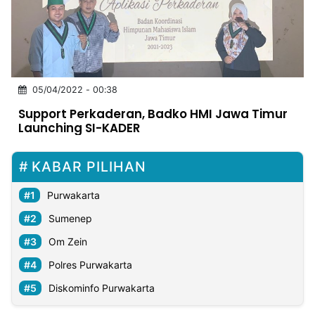
MULTIMEDIA
INDONESIA
Partner
05/04/2022 - 00:38
Insight
Suara
Lens
Daily
Jalan
Idealita
Kita
Dinamikapost.com
Radar
Seedbacklink
Support Perkaderan, Badko HMI Jawa Timur
NTB
Time
IDN
Jogja
Rakyat
News
Notice
Baru
Launching SI-KADER
Follow
Kabarbaru
KABAR PILIHAN
Purwakarta
Sumenep
Om Zein
Polres Purwakarta
Diskominfo Purwakarta