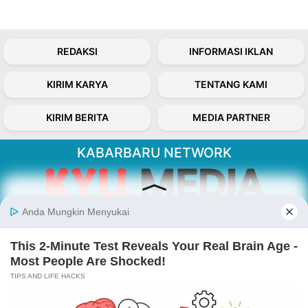
REDAKSI
INFORMASI IKLAN
KIRIM KARYA
TENTANG KAMI
KIRIM BERITA
MEDIA PARTNER
KABARBARU NETWORK
About Our Kabarbaru.co
Kabarbaru.co menyajikan berita aktual dan
inspiratif dari sudut pandang berbaik sangka
serta terverifikasi dari sumber yang tepat.