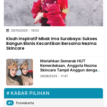
MULTIMEDIA
INDONESIA
Partner
29/10/2025 - 19:53
Insight
Suara
Lens
Daily
Jalan
Idealita
Kita
Dinamikapost.com
Radar
Seedbacklink
Kisah Inspiratif Mbak Ima Surabaya: Sukses
NTB
Time
IDN
Jogja
Rakyat
News
Notice
Baru
Bangun Bisnis Kecantikan Bersama Nezma
Skincare
Follow
Kabarbaru
Meriahkan Semarak HUT
Kemerdekaan, Anggota Nezma
Skincare Tampil Anggun dengan
Busana Adat
26/08/2025 - 11:47
KABAR PILIHAN
Purwakarta