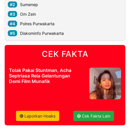
Sumenep
Om Zein
©
Kabarbaru.co
-
Polres Purwakarta
2026
Diskominfo Purwakarta
PT.
Kabarbaru
Media
CEK FAKTA
Holding
Tolak Pakai Stuntman, Acha
Septriasa Rela Gelantungan
Demi Film Munafik
Laporkan Hoaks
Cek Fakta Lain