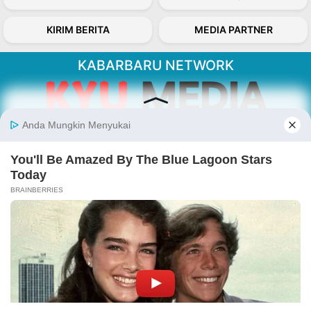
KIRIM BERITA
MEDIA PARTNER
KABARBARU NETWORK
About Our Kabarbaru.co
Kabarbaru.co menyajikan berita aktual dan
inspiratif dari sudut pandang berbaik sangka
serta terverifikasi dari sumber yang tepat.
Follow Kabarbaru