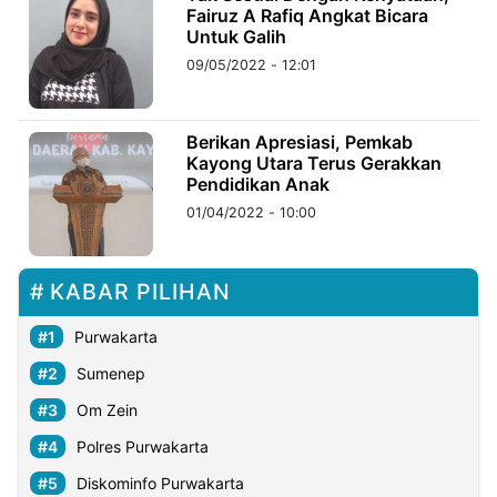
Fairuz A Rafiq Angkat Bicara
Untuk Galih
©
09/05/2022 - 12:01
Kabarbaru.co
-
2026
Berikan Apresiasi, Pemkab
Kayong Utara Terus Gerakkan
PT.
Kabarbaru
Pendidikan Anak
Media
Holding
01/04/2022 - 10:00
KABAR PILIHAN
Purwakarta
Sumenep
Om Zein
Polres Purwakarta
Diskominfo Purwakarta