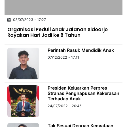
MULTIMEDIA
INDONESIA
03/07/2023 - 17:27
Partner
Organisasi Peduli Anak Jalanan Sidoarjo
Rayakan Hari Jadi ke 8 Tahun
Insight
Suara
Lens
Daily
Jalan
Idealita
Kita
Dinamikapost.com
Radar
Seedbacklink
NTB
Time
IDN
Jogja
Rakyat
News
Notice
Baru
Perintah Rasul: Mendidik Anak
07/12/2022 - 17:11
Follow
Kabarbaru
Presiden Keluarkan Perpres
Stranas Penghapusan Kekerasan
Terhadap Anak
24/07/2022 - 20:45
Tak Sesuai Dengan Kenyataan,