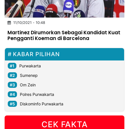
MULTIMEDIA
INDONESIA
11/10/2021 - 10:48
Partner
Martinez Dirumorkan Sebagai Kandidat Kuat
Pengganti Koeman di Barcelona
Insight
Suara
Lens
Daily
Jalan
Idealita
Kita
Radar
Seedbacklink
NTB
Time
IDN
Jogja
Rakyat
News
Notice
Baru
KABAR PILIHAN
Follow
Purwakarta
Kabarbaru
Sumenep
Om Zein
Polres Purwakarta
Diskominfo Purwakarta
CEK FAKTA