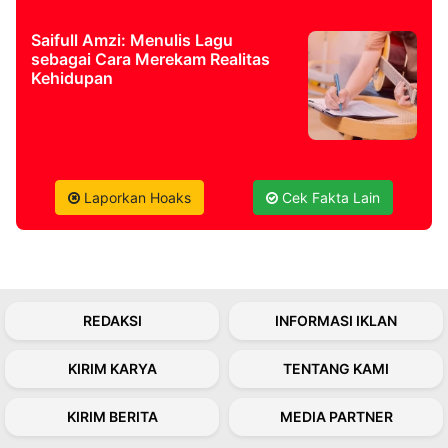
Saifull Amzi: Menulis Lagu
©
sebagai Cara Merekam Realitas
Kabarbaru.co
-
Kehidupan
2026
PT.
Kabarbaru
Media
Holding
Laporkan Hoaks
Cek Fakta Lain
REDAKSI
INFORMASI IKLAN
KIRIM KARYA
TENTANG KAMI
KIRIM BERITA
MEDIA PARTNER