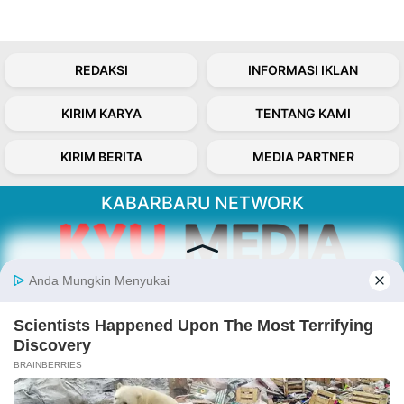
REDAKSI
INFORMASI IKLAN
KIRIM KARYA
TENTANG KAMI
KIRIM BERITA
MEDIA PARTNER
KABARBARU NETWORK
About Our Kabarbaru.co
Kabarbaru.co menyajikan berita aktual dan
inspiratif dari sudut pandang berbaik sangka
serta terverifikasi dari sumber yang tepat.