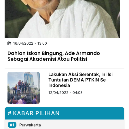
MULTIMEDIA
INDONESIA
Partner
Insight
Suara
Lens
Daily
Jalan
Idealita
Kita
Dinamikapost.com
Radar
Seedbacklink
16/04/2022 - 13:00
NTB
Time
IDN
Jogja
Rakyat
News
Notice
Baru
Dahlan Iskan Bingung, Ade Armando
Sebagai Akademisi Atau Politisi
Follow
Kabarbaru
Lakukan Aksi Serentak, Ini Isi
Tuntutan DEMA PTKIN Se-
Indonesia
12/04/2022 - 04:08
KABAR PILIHAN
Purwakarta