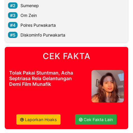
Sumenep
©
Om Zein
Kabarbaru.co
-
Polres Purwakarta
2026
Diskominfo Purwakarta
PT.
Kabarbaru
Media
CEK FAKTA
Holding
Tolak Pakai Stuntman, Acha
Septriasa Rela Gelantungan
Demi Film Munafik
Laporkan Hoaks
Cek Fakta Lain