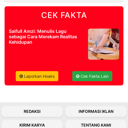
CEK FAKTA
©
Kabarbaru.co
-
2026
Saifull Amzi: Menulis Lagu
sebagai Cara Merekam Realitas
PT.
Kehidupan
Kabarbaru
Media
Holding
Laporkan Hoaks
Cek Fakta Lain
REDAKSI
INFORMASI IKLAN
KIRIM KARYA
TENTANG KAMI