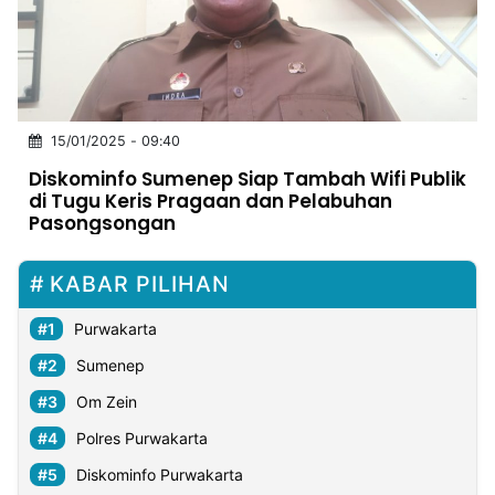
MULTIMEDIA
INDONESIA
Partner
15/01/2025 - 09:40
Insight
Suara
Lens
Daily
Jalan
Idealita
Kita
Dinamikapost.com
Radar
Seedbacklink
Diskominfo Sumenep Siap Tambah Wifi Publik
NTB
Time
IDN
Jogja
Rakyat
News
Notice
Baru
di Tugu Keris Pragaan dan Pelabuhan
Pasongsongan
Follow
Kabarbaru
KABAR PILIHAN
Purwakarta
Sumenep
Om Zein
Polres Purwakarta
Diskominfo Purwakarta