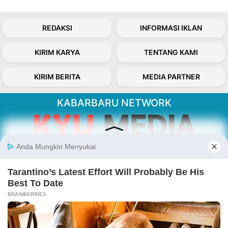
REDAKSI
INFORMASI IKLAN
KIRIM KARYA
TENTANG KAMI
KIRIM BERITA
MEDIA PARTNER
KABARBARU NETWORK
About Our Kabarbaru.co
Kabarbaru.co menyajikan berita aktual dan
inspiratif dari sudut pandang berbaik sangka
serta terverifikasi dari sumber yang tepat.
Follow Kabarbaru