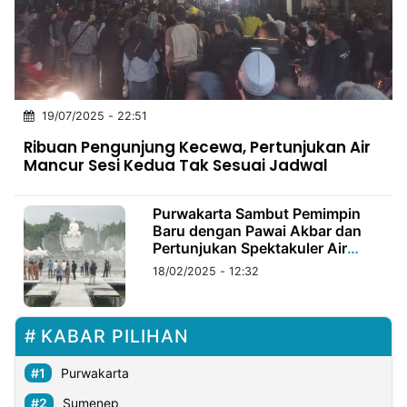
MULTIMEDIA
INDONESIA
Partner
19/07/2025 - 22:51
Insight
Suara
Lens
Daily
Jalan
Idealita
Kita
Dinamikapost.com
Radar
Seedbacklink
Ribuan Pengunjung Kecewa, Pertunjukan Air
NTB
Time
IDN
Jogja
Rakyat
News
Notice
Baru
Mancur Sesi Kedua Tak Sesuai Jadwal
Follow
Kabarbaru
Purwakarta Sambut Pemimpin
Baru dengan Pawai Akbar dan
Pertunjukan Spektakuler Air
Mancur Sri Baduga
18/02/2025 - 12:32
KABAR PILIHAN
Purwakarta
Sumenep