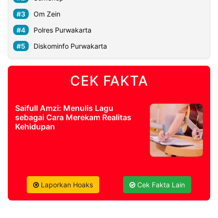
Om Zein
©
Polres Purwakarta
Kabarbaru.co
-
2026
Diskominfo Purwakarta
PT.
Kabarbaru
CEK FAKTA
Media
Holding
Saifull Amzi: Menulis Lagu
sebagai Cara Merekam Realitas
Kehidupan
Laporkan Hoaks
Cek Fakta Lain