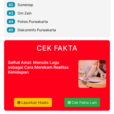
Sumenep
©
Om Zein
Kabarbaru.co
-
Polres Purwakarta
2026
Diskominfo Purwakarta
PT.
Kabarbaru
Media
CEK FAKTA
Holding
Saifull Amzi: Menulis Lagu
sebagai Cara Merekam Realitas
Kehidupan
Laporkan Hoaks
Cek Fakta Lain