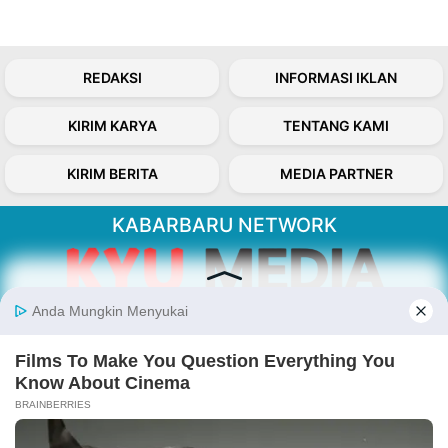
REDAKSI
INFORMASI IKLAN
KIRIM KARYA
TENTANG KAMI
KIRIM BERITA
MEDIA PARTNER
KABARBARU NETWORK
About Our Kabarbaru.co
Kabarbaru.co menyajikan berita aktual dan
inspiratif dari sudut pandang berbaik sangka
serta terverifikasi dari sumber yang tepat.