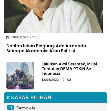
MULTIMEDIA
INDONESIA
Partner
Insight
Suara
Lens
Daily
Jalan
Idealita
Kita
Dinamikapost.com
Radar
Seedbacklink
16/04/2022 - 13:00
NTB
Time
IDN
Jogja
Rakyat
News
Notice
Baru
Dahlan Iskan Bingung, Ade Armando
Sebagai Akademisi Atau Politisi
Follow
Kabarbaru
Lakukan Aksi Serentak, Ini Isi
Tuntutan DEMA PTKIN Se-
Indonesia
12/04/2022 - 04:08
KABAR PILIHAN
Purwakarta