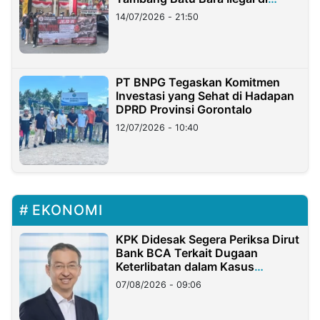
Lampung
14/07/2026 - 21:50
PT BNPG Tegaskan Komitmen
Investasi yang Sehat di Hadapan
DPRD Provinsi Gorontalo
12/07/2026 - 10:40
EKONOMI
KPK Didesak Segera Periksa Dirut
Bank BCA Terkait Dugaan
Keterlibatan dalam Kasus
Hilangnya Dana Nasabah Rp2,58
07/08/2026 - 09:06
Miliar