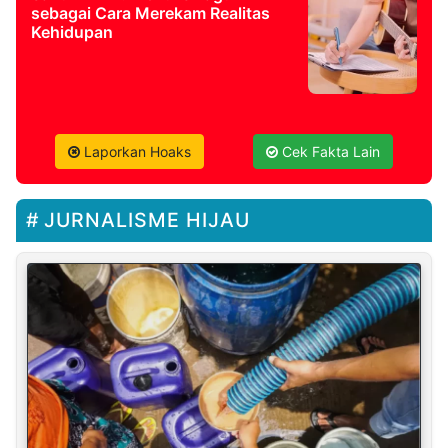
sebagai Cara Merekam Realitas
Kehidupan
Laporkan Hoaks
Cek Fakta Lain
JURNALISME HIJAU