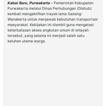
Kabar Baru, Purwakarta
– Pemerintah Kabupaten
Purwakarta melalui Dinas Perhubungan (Dishub)
©
kembali mengaktifkan trayek lama Sadang-
Kabarbaru.co
-
Wanakerta untuk menjawab kebutuhan transportasi
2026
masyarakat. Kebijakan ini diambil guna mengatasi
keterbatasan akses angkutan umum di wilayah
PT.
tersebut, yang selama ini menjadi salah satu
Kabarbaru
Media
keluhan utama warga.
Holding