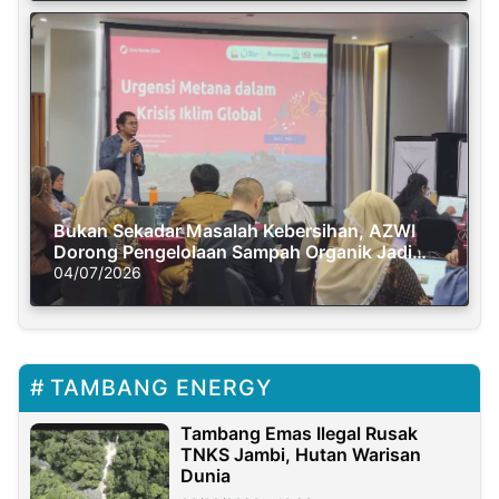
Bukan Sekadar Masalah Kebersihan, AZWI
Dorong Pengelolaan Sampah Organik Jadi
Solusi Krisis Iklim
04/07/2026
TAMBANG ENERGY
Tambang Emas Ilegal Rusak
TNKS Jambi, Hutan Warisan
Dunia