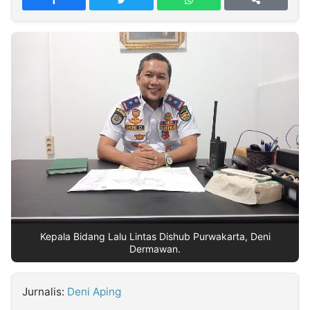
MULTIMEDIA
INDONESIA
Partner
Insight
Suara
Lens
Daily
Jalan
Idealita
Kita
Dinamikapost.com
Radar
Seedbacklink
NTB
Time
IDN
Jogja
Rakyat
News
Notice
Baru
Follow
Kabarbaru
Kepala Bidang Lalu Lintas Dishub Purwakarta, Deni
Dermawan.
Jurnalis:
Deni Aping