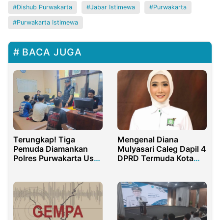
Dishub Purwakarta
Jabar Istimewa
Purwakarta
Purwakarta Istimewa
BACA JUGA
Terungkap! Tiga
Mengenal Diana
Pemuda Diamankan
Mulyasari Caleg Dapil 4
Polres Purwakarta Usai
DPRD Termuda Kota
Ketahuan Gunakan
Tasikmalaya
Sabu, Begini Modusnya