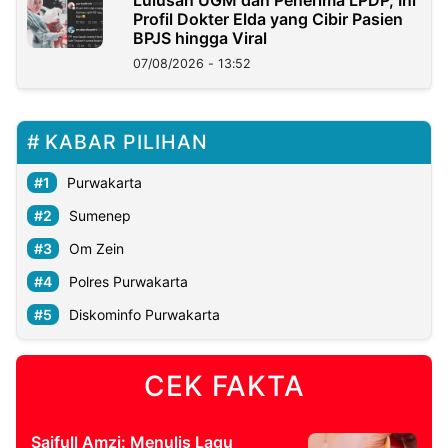
Lulusan UGM dan Penerima LPDP, Ini
Profil Dokter Elda yang Cibir Pasien
BPJS hingga Viral
07/08/2026 - 13:52
KABAR PILIHAN
Purwakarta
Sumenep
Om Zein
Polres Purwakarta
Diskominfo Purwakarta
CEK FAKTA
Saifull Amzi: Menulis Lagu