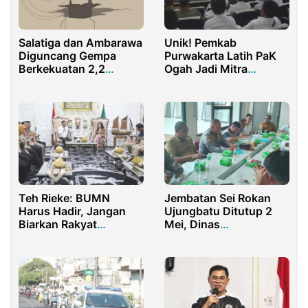
Salatiga dan Ambarawa
Unik! Pemkab
Diguncang Gempa
Purwakarta Latih PaK
Berkekuatan 2,2
Ogah Jadi Mitra
Magnitudo
Perhubungan
Teh Rieke: BUMN
Jembatan Sei Rokan
Harus Hadir, Jangan
Ujungbatu Ditutup 2
Biarkan Rakyat
Mei, Dinas
Terlantar di Wilayah
Perhubungan Provinsi
Operasional
Riau Gelar Rakor dan
Survei Lapangan