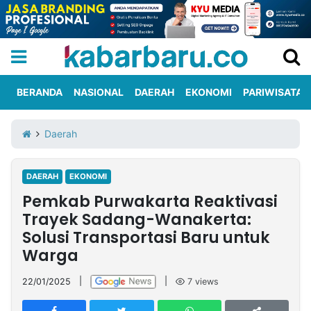
BERANDA
NASIONAL
DAERAH
EKONOMI
PARIWISATA
Informasi
KabarbaruTV
Kirim
Tentang
Daerah
Iklan
Berita
Kami
DAERAH
EKONOMI
Berita
Pemkab Purwakarta Reaktivasi
Nasional
International
Olahraga
Entertainment
Daerah
Pariwisata
Kuliner
Kolom
Trayek Sadang-Wanakerta:
Solusi Transportasi Baru untuk
Warga
Network
22/01/2025
|
|
7
views
PT
TREETAN