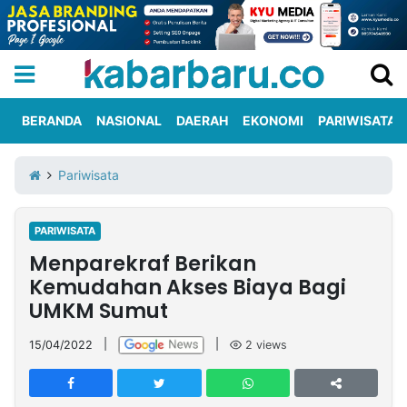
BERANDA
NASIONAL
DAERAH
EKONOMI
PARIWISATA
Informasi
KabarbaruTV
Kirim
Tentang
Pariwisata
Iklan
Berita
Kami
PARIWISATA
Berita
Menparekraf Berikan
Nasional
International
Olahraga
Entertainment
Daerah
Pariwisata
Kuliner
Kolom
Kemudahan Akses Biaya Bagi
UMKM Sumut
Network
15/04/2022
|
|
2
views
PT
TREETAN