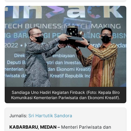
MULTIMEDIA
INDONESIA
Partner
Insight
Suara
Lens
Daily
Jalan
Idealita
Kita
Dinamikapost.com
Radar
Seedbacklink
NTB
Time
IDN
Jogja
Rakyat
News
Notice
Baru
Follow
Kabarbaru
Sandiaga Uno Hadiri Kegiatan Finback (Foto: Kepala Biro
Komunikasi Kementerian Pariwisata dan Ekonomi Kreatif).
Jurnalis:
Sri Hartutik Sandora
KABARBARU
,
MEDAN
–
Menteri Pariwisata dan