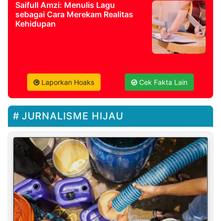
Saifull Amzi: Menulis Lagu
sebagai Cara Merekam Realitas
Kehidupan
Laporkan Hoaks
Cek Fakta Lain
JURNALISME HIJAU