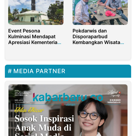
Event Pesona
Pokdarwis dan
Kulminasi Mendapat
Disporaparbud
Apresiasi Kementerian
Kembangkan Wisata
Pariwisata RI
Alternatif di Waduk
Jatiluhur
MEDIA PARTNER