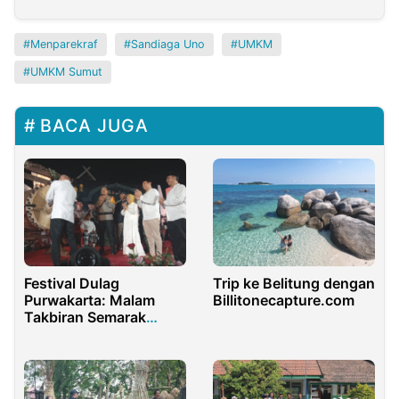
Menparekraf
Sandiaga Uno
UMKM
UMKM Sumut
BACA JUGA
Festival Dulag
Trip ke Belitung dengan
Purwakarta: Malam
Billitonecapture.com
Takbiran Semarak
dengan Tradisi dan
Budaya