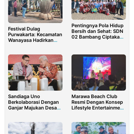
Pentingnya Pola Hidup
Festival Dulag
Bersih dan Sehat: SDN
Purwakarta: Kecamatan
02 Bambang Ciptakan
Wanayasa Hadirkan
Kebiasaan Hidup Bersih
Harmoni Alam dan
dan Sehat Sejak Dini
Religi
Sandiaga Uno
Marawa Beach Club
Berkolaborasi Dengan
Resmi Dengan Konsep
Ganjar Majukan Desa
Lifestyle Entertainment
Wisata di Jateng
Family