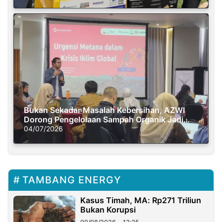
Bukan Sekadar Masalah Kebersihan, AZWI
Dorong Pengelolaan Sampah Organik Jadi
Solusi Krisis Iklim
04/07/2026
TAMBANG ENERGY
Kasus Timah, MA: Rp271 Triliun
Bukan Korupsi