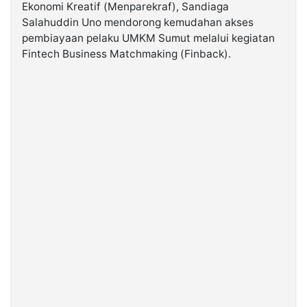
Ekonomi Kreatif (Menparekraf), Sandiaga
Salahuddin Uno mendorong kemudahan akses
©
pembiayaan pelaku UMKM Sumut melalui kegiatan
Kabarbaru.co
-
Fintech Business Matchmaking (Finback).
2026
PT.
Kabarbaru
Media
Holding