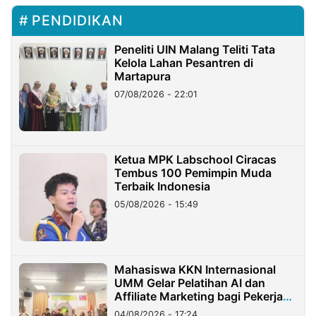
PENDIDIKAN
Peneliti UIN Malang Teliti Tata
Kelola Lahan Pesantren di
Martapura
07/08/2026 - 22:01
Ketua MPK Labschool Ciracas
Tembus 100 Pemimpin Muda
Terbaik Indonesia
05/08/2026 - 15:49
Mahasiswa KKN Internasional
UMM Gelar Pelatihan AI dan
Affiliate Marketing bagi Pekerja
Migran Indonesia di Taiwan
04/08/2026 - 17:24