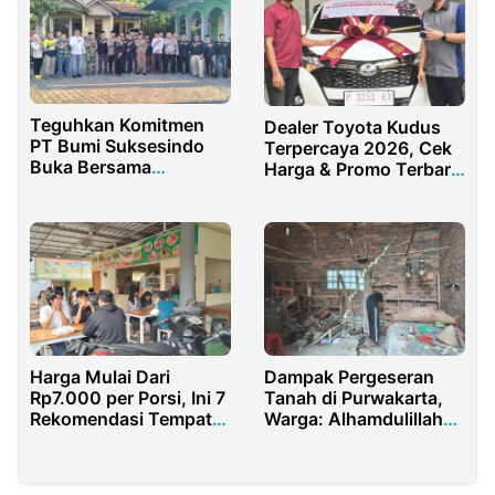
Teguhkan Komitmen
Dealer Toyota Kudus
PT Bumi Suksesindo
Terpercaya 2026, Cek
Buka Bersama
Harga & Promo Terbaru
Forpimka dan Warga
Nasmoco
Pesanggaran
Banyuwangi
Harga Mulai Dari
Dampak Pergeseran
Rp7.000 per Porsi, Ini 7
Tanah di Purwakarta,
Rekomendasi Tempat
Warga: Alhamdulillah
Makan Siang Sekitar
Selamat, Tapi
UNNES Dengan Harga
Bagaimana Nasib
Terjangkau!
Kami?