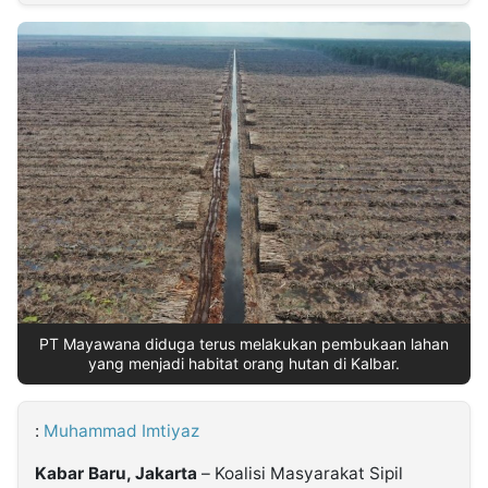
MULTIMEDIA
INDONESIA
Partner
Insight
Suara
Lens
Daily
Jalan
Idealita
Kita
Radar
Seedbacklink
NTB
Time
IDN
Jogja
Rakyat
News
Notice
Baru
Follow
Kabarbaru
PT Mayawana diduga terus melakukan pembukaan lahan
yang menjadi habitat orang hutan di Kalbar.
:
Muhammad Imtiyaz
Kabar Baru, Jakarta
– Koalisi Masyarakat Sipil