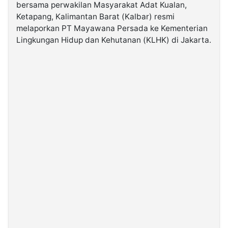
bersama perwakilan Masyarakat Adat Kualan,
Ketapang, Kalimantan Barat (Kalbar) resmi
©
melaporkan PT Mayawana Persada ke Kementerian
Kabarbaru.co
-
Lingkungan Hidup dan Kehutanan (KLHK) di Jakarta.
2026
PT.
Kabarbaru
Media
Holding