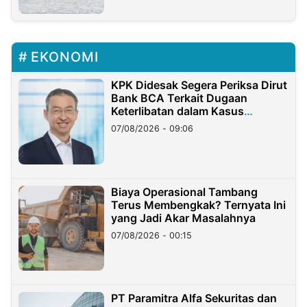
EKONOMI
KPK Didesak Segera Periksa Dirut
Bank BCA Terkait Dugaan
Keterlibatan dalam Kasus
Hilangnya Dana Nasabah Rp2,58
07/08/2026 - 09:06
Miliar
Biaya Operasional Tambang
Terus Membengkak? Ternyata Ini
yang Jadi Akar Masalahnya
07/08/2026 - 00:15
PT Paramitra Alfa Sekuritas dan