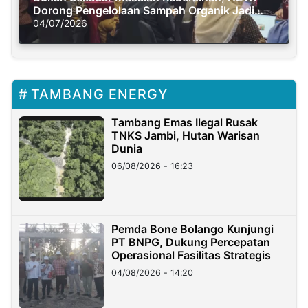
Dorong Pengelolaan Sampah Organik Jadi
Solusi Krisis Iklim
04/07/2026
TAMBANG ENERGY
Tambang Emas Ilegal Rusak
TNKS Jambi, Hutan Warisan
Dunia
06/08/2026 - 16:23
Pemda Bone Bolango Kunjungi
PT BNPG, Dukung Percepatan
Operasional Fasilitas Strategis
04/08/2026 - 14:20