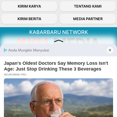
KIRIM KARYA
TENTANG KAMI
KIRIM BERITA
MEDIA PARTNER
KABARBARU NETWORK
About Our Kabarbaru.co
Kabarbaru.co menyajikan berita aktual dan
inspiratif dari sudut pandang berbaik sangka
serta terverifikasi dari sumber yang tepat.
Follow Kabarbaru