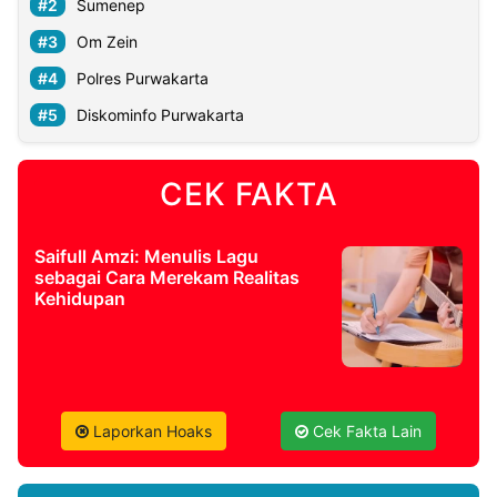
Sumenep
Om Zein
Polres Purwakarta
Diskominfo Purwakarta
CEK FAKTA
Saifull Amzi: Menulis Lagu
sebagai Cara Merekam Realitas
Kehidupan
Laporkan Hoaks
Cek Fakta Lain