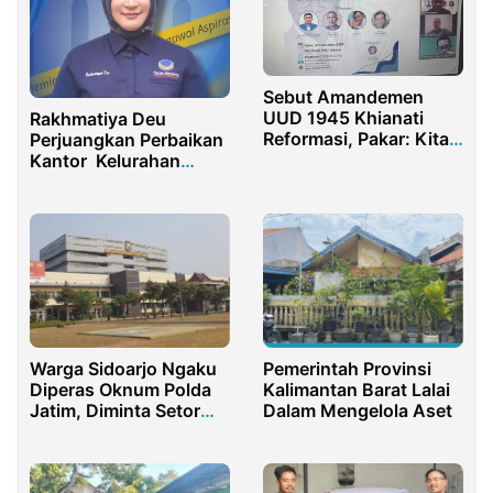
Sebut Amandemen
UUD 1945 Khianati
Rakhmatiya Deu
Reformasi, Pakar: Kita
Perjuangkan Perbaikan
Sudah Berdarah-darah
Kantor Kelurahan
Tumbihe Rusak
Warga Sidoarjo Ngaku
Pemerintah Provinsi
Diperas Oknum Polda
Kalimantan Barat Lalai
Jatim, Diminta Setor
Dalam Mengelola Aset
Uang Rp12 Juta Untuk
Rehabilitasi